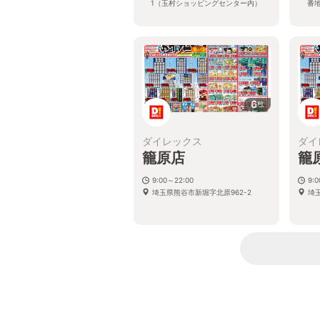
1（玉村ショッピングセンター内）
番地
6
枚
ダイレックス
ダイ
籠原店
籠
9:00～22:00
9:
埼玉県熊谷市新堀字北原962-2
埼