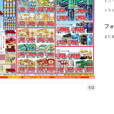
ドン
トライ
フ
まだ
1/2