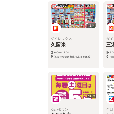
2
枚
ダイレックス
ダイ
久留米
三
9:00～22:00
9:
福岡県久留米市津福本町 495番
福岡
10
枚
ゆめタウン
全日