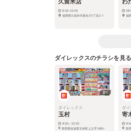
久留米店
わ
9:30-22:00
09:
福岡県久留米市新合川1丁目2-1
福
ダイレックスのチラシを見
6
枚
ダイレックス
ダイ
玉村
寄
9:00～22:00
9:
群馬県佐波郡玉村町上之手1480-
群