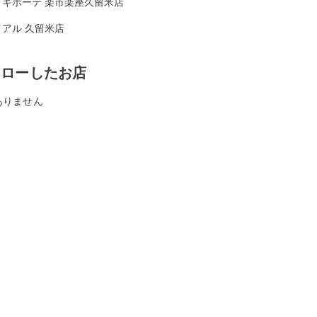
・キホーテ 楽市楽座久留米店
アル 久留米店
ォローしたお店
ありません