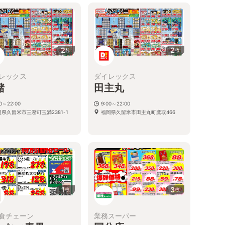
2
2
枚
枚
レックス
ダイレックス
潴
田主丸
00～22:00
9:00～22:00
県久留米市三潴町玉満2381-1
福岡県久留米市田主丸町鷹取466
1
3
枚
枚
食チェーン
業務スーパー