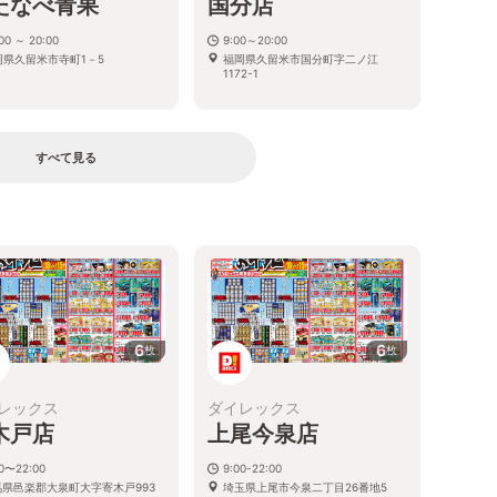
たなべ青果
国分店
00 ～ 20:00
9:00～20:00
岡県久留米市寺町1－5
福岡県久留米市国分町字二ノ江
1172-1
すべて見る
る
6
6
枚
枚
レックス
ダイレックス
木戸店
上尾今泉店
00〜22:00
9:00-22:00
馬県邑楽郡大泉町大字寄木戸993
埼玉県上尾市今泉二丁目26番地5