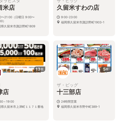
タラビスタ
ザ・ビッグ
留米店
久留米すわの店
30〜21:00（日曜日 9:00〜
9:00-23:00
:00）
福岡県久留米市諏訪野町1903-1
岡県久留米市諏訪野町1809
13
5
枚
枚
M
ザ・ビッグ
津店
十三部店
:30～19:00
24時間営業
岡県久留米市上津町１１７１番地
福岡県久留米市野中町389-1