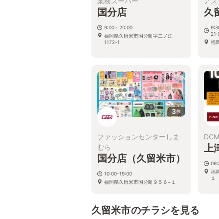
業務スーパー
アス
国分店
久
9:00～20:00
9:
21
福岡県久留米市国分町字二ノ江
1172-1
福
3
枚
ファッションセンターしま
DC
上
むら
国分店（久留米市）
09
福
10:00-19:00
１
福岡県久留米市国分町９５６−１
久留米市のチラシを見る