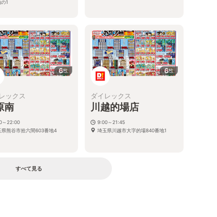
の1
6
6
枚
枚
レックス
ダイレックス
原南
川越的場店
00～22:00
9:00～21:45
玉県熊谷市拾六間603番地4
埼玉県川越市大字的場840番地1
すべて見る