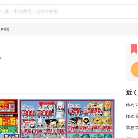
留米国分
シ
近
ゆめマ
ゆめタ
業務ス