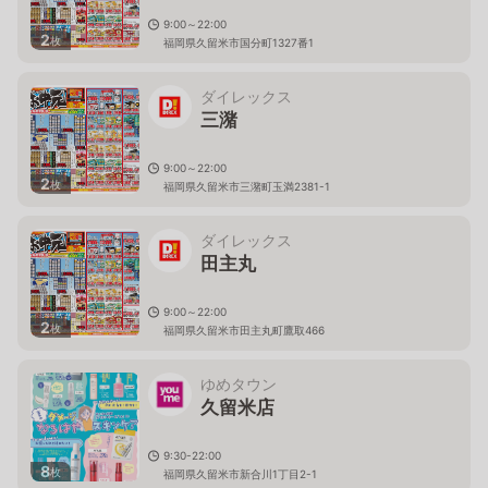
9:00～22:00
2
枚
福岡県久留米市国分町1327番1
ダイレックス
三潴
9:00～22:00
2
枚
福岡県久留米市三潴町玉満2381-1
ダイレックス
田主丸
9:00～22:00
2
枚
福岡県久留米市田主丸町鷹取466
ゆめタウン
久留米店
9:30-22:00
8
枚
福岡県久留米市新合川1丁目2-1