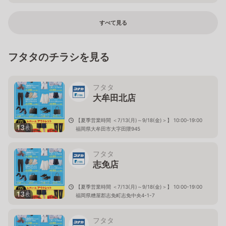
すべて見る
フタタのチラシを見る
フタタ
大牟田北店
【夏季営業時間 ＜7/13(月)～9/18(金)＞】 10:00-19:00
13
枚
福岡県大牟田市大字田隈945
フタタ
志免店
【夏季営業時間 ＜7/13(月)～9/18(金)＞】 10:00-19:00
13
枚
福岡県糟屋郡志免町志免中央4-1-7
フタタ