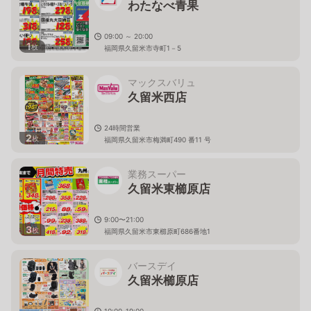
わたなべ青果
09:00 ～ 20:00
1
枚
福岡県久留米市寺町1－5
マックスバリュ
久留米西店
24時間営業
2
枚
福岡県久留米市梅満町490 番11 号
業務スーパー
久留米東櫛原店
9:00〜21:00
3
枚
福岡県久留米市東櫛原町686番地1
バースデイ
久留米櫛原店
10:00-19:00