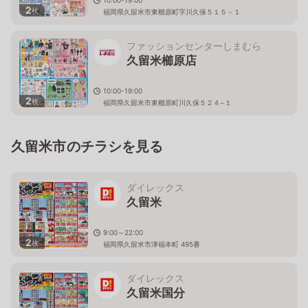
2
枚
福岡県久留米市東櫛原町字川久保５１５－１
ファッションセンターしまむら
久留米櫛原店
10:00-19:00
2
枚
福岡県久留米市東櫛原町川久保５２４−１
久留米市のチラシを見る
ダイレックス
久留米
9:00～22:00
2
枚
福岡県久留米市津福本町 495番
ダイレックス
久留米国分