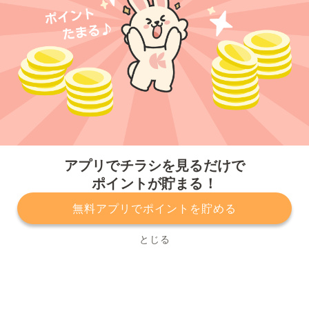
今すぐアプリをダウンロードする
アプリでチラシを見るだけで
ポイントが貯まる！
無料アプリでポイントを貯める
プライバシーポリシー
利用規約
運営会社
サービスに関してのお問い合わせ
チラシ掲載をお考えの方
とじる
Copyright© Kurashiru, Inc. All Rights Reserved.