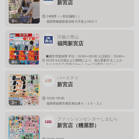
新宮店
24時間（一部店舗除く）
8
枚
福岡県糟屋郡新宮町大字原上1812-1
洋服の青山
福岡新宮店
■通常営業時間 平日：10:00〜20:00 土日祝日：10:00〜
20:00 ※土日祝および期間により、急な変動することが
8
枚
ありますので 詳細はホームページを確認ください
福岡県糟屋郡新宮町大字原上1597番地1
バースデイ
新宮店
10:00-19:00
2
枚
福岡県福岡市東区和白東４－２５－２１
ファッションセンターしまむら
新宮店（糟屋郡）
10:00-19:00