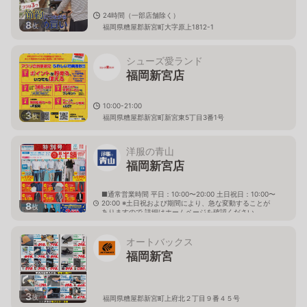
24時間（一部店舗除く）
8
枚
福岡県糟屋郡新宮町大字原上1812-1
シューズ愛ランド
福岡新宮店
10:00-21:00
3
枚
福岡県糟屋郡新宮町新宮東5丁目3番1号
洋服の青山
福岡新宮店
■通常営業時間 平日：10:00〜20:00 土日祝日：10:00〜
20:00 ※土日祝および期間により、急な変動することが
8
枚
ありますので 詳細はホームページを確認ください
福岡県糟屋郡新宮町大字原上1597番地1
オートバックス
福岡新宮
3
枚
福岡県糟屋郡新宮町上府北２丁目９番４５号