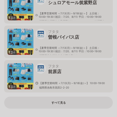
シュロアモール筑紫野店
【夏季営業時間 ＜7/13(月)～9/18(金)＞】 土日祝：
10:00-19:30 (祝日：7/20、8/11) 平日：10:00-19:00
13
枚
福岡県筑紫野市大字原田836-4 シュロアモール筑紫野内
フタタ
曽根バイパス店
【夏季営業時間 ＜7/13(月)～9/18(金)＞】 土日祝：
10:00-19:30 (祝日：7/20、8/11) 平日：10:00-19:00
13
枚
福岡県北九州市小倉南区上貫1-1
フタタ
前原店
【夏季営業時間 ＜7/13(月)～9/18(金)＞】 10:00-19:00
13
枚
福岡県糸島市高田2-2-20
すべて見る