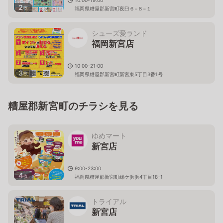
2
枚
福岡県糟屋郡新宮町夜臼６−８−１
シューズ愛ランド
福岡新宮店
10:00-21:00
3
枚
福岡県糟屋郡新宮町新宮東5丁目3番1号
糟屋郡新宮町のチラシを見る
ゆめマート
新宮店
9:00-23:00
4
枚
福岡県糟屋郡新宮町緑ケ浜浜4丁目18-1
トライアル
新宮店