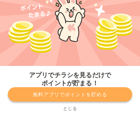
今すぐアプリをダウンロードする
アプリでチラシを見るだけで
ポイントが貯まる！
無料アプリでポイントを貯める
プライバシーポリシー
利用規約
運営会社
サービスに関してのお問い合わせ
チラシ掲載をお考えの方
とじる
Copyright© Kurashiru, Inc. All Rights Reserved.