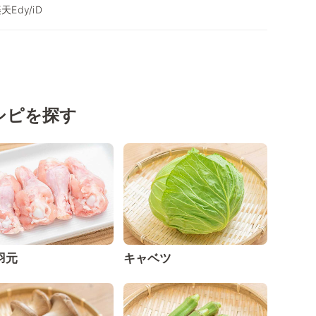
楽天Edy/iD
シピを探す
羽元
キャベツ