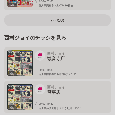
9:00～22:00
6
枚
香川県高松市木太町2439番地１
すべて見る
西村ジョイのチラシを見る
西村ジョイ
観音寺店
09:00-19:30
4
枚
香川県観音寺市坂本町6丁目3-22
西村ジョイ
琴平店
09:00-19:30
4
枚
香川県仲多度郡まんのう町買田553-1