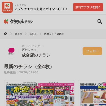
香川県
高松市
西村ジョイ 成合店
ホームセンター
西村ジョイ
フォロー
成合店のチラシ
最新のチラシ（全4枚）
最終更新：2026/08/06