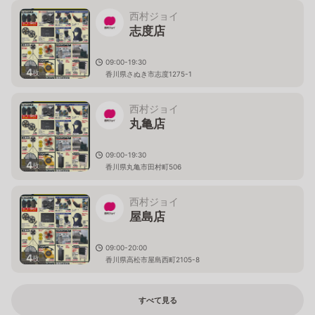
西村ジョイ
志度店
09:00-19:30
4
枚
香川県さぬき市志度1275-1
西村ジョイ
丸亀店
09:00-19:30
4
枚
香川県丸亀市田村町506
西村ジョイ
屋島店
09:00-20:00
4
枚
香川県高松市屋島西町2105-8
すべて見る