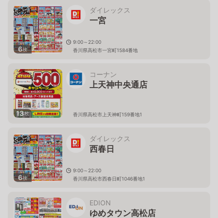
ダイレックス
一宮
9:00～22:00
6
枚
香川県高松市一宮町1584番地
コーナン
上天神中央通店
13
枚
香川県高松市上天神町159番地1
ダイレックス
西春日
9:00～22:00
6
枚
香川県高松市西春日町1046番地1
EDION
ゆめタウン高松店