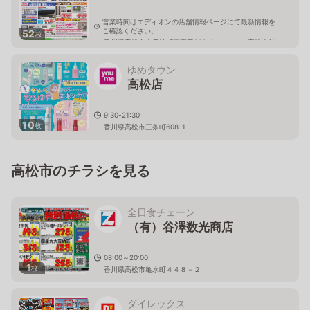
営業時間はエディオンの店舗情報ページにて最新情報を
ご確認ください。
52
枚
香川県高松市上天神町字高田362-1ゆめタウン高松南館
ゆめタウン
高松店
9:30-21:30
10
枚
香川県高松市三条町608-1
高松市のチラシを見る
全日食チェーン
（有）谷澤数光商店
08:00～20:00
1
枚
香川県高松市亀水町４４８－２
ダイレックス