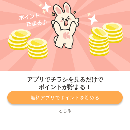
今すぐアプリをダウンロードする
アプリでチラシを見るだけで
ポイントが貯まる！
無料アプリでポイントを貯める
プライバシーポリシー
利用規約
運営会社
サービスに関してのお問い合わせ
チラシ掲載をお考えの方
とじる
Copyright© Kurashiru, Inc. All Rights Reserved.