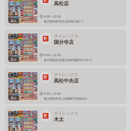
高松店
9:00～22:00
6
枚
香川県高松市木太町9区487-1
ダイレックス
国分寺店
9:00～22:00
6
枚
香川県高松市国分寺町福家甲3139-3
ダイレックス
高松中央店
9:00～22:00
6
枚
香川県高松市上福岡町字深田822
ダイレックス
木太