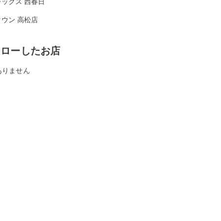
ックス 西春日
ウン 高松店
ォローしたお店
ありません