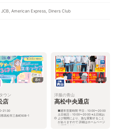
 JCB, American Express, Diners Club
8
8
枚
枚
タウン
洋服の青山
松店
高松中央通店
0-21:30
■通常営業時間 平日：10:00〜20:00
土日祝日：10:00〜20:00 ※土日祝お
県高松市三条町608-1
よび期間により、急な変動すること
がありますので 詳細はホームページ
を確認ください