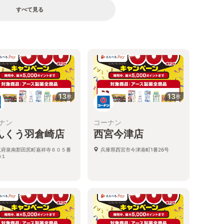
すべて見る
13
13
枚
枚
ナン
コーナン
んくう羽倉崎店
西宮今津店
阪府泉南郡田尻町嘉祥寺６０５番
兵庫県西宮市今津港町1番26号
の１