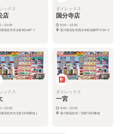
レックス
ダイレックス
松店
国分寺店
00～22:00
9:00～22:00
県高松市木太町9区487-1
香川県高松市国分寺町福家甲3139-3
6
6
枚
枚
レックス
ダイレックス
太
一宮
00～22:00
9:00～22:00
川県高松市木太町2439番地１
香川県高松市一宮町1584番地