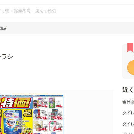
央通店
チラシ
近
全日
ダイレ
ダイレ