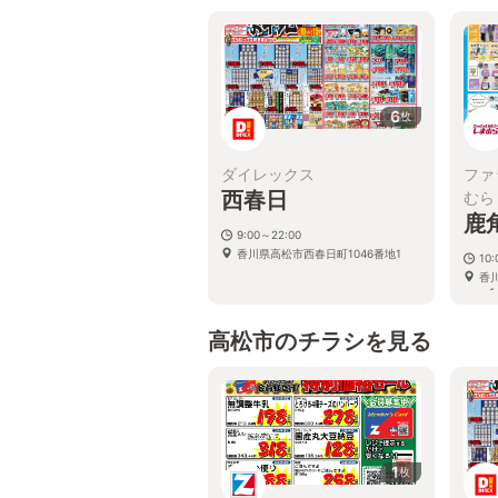
6
枚
ダイレックス
ファ
西春日
むら
鹿
9:00～22:00
香川県高松市西春日町1046番地1
10:
香
−１
高松市のチラシを見る
1
枚