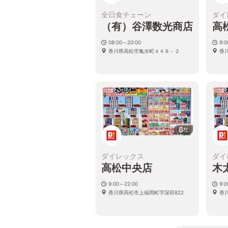
全日食チェーン
ダイ
（有）谷澤数光商店
高
08:00～20:00
9:
香川県高松市亀水町４４８－２
香川
6
枚
ダイレックス
ダイ
高松中央店
木
9:00～22:00
9:
香川県高松市上福岡町字深田822
香