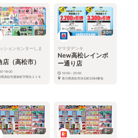
香川県高松市三条町660番地1
2
30
枚
枚
ッションセンターしま
ヤマダデンキ
New高松レインボ
角店（高松市）
ー通り店
00-19:00
10:00～20:00
川県高松市鹿角町字間夫２１８
香川県高松市伏石町2084番地
6
6
枚
枚