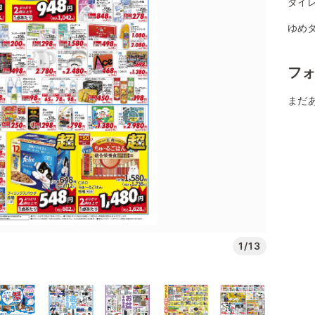
ダイレ
ゆめタ
フ
まだ
1/13