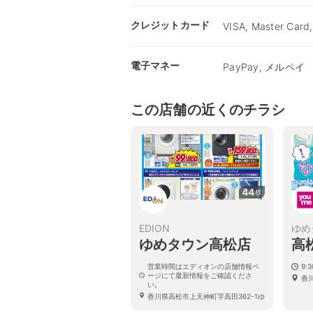
クレジットカード
VISA, Master Card,
電子マネー
PayPay, メルペイ
この店舗の近くのチラシ
44
枚
EDION
ゆめ
ゆめタウン高松店
高
営業時間はエディオンの店舗情報ペ
9:3
ージにて最新情報をご確認くださ
香川
い。
香川県高松市上天神町字高田362-1ゆ
めタウン高松南館