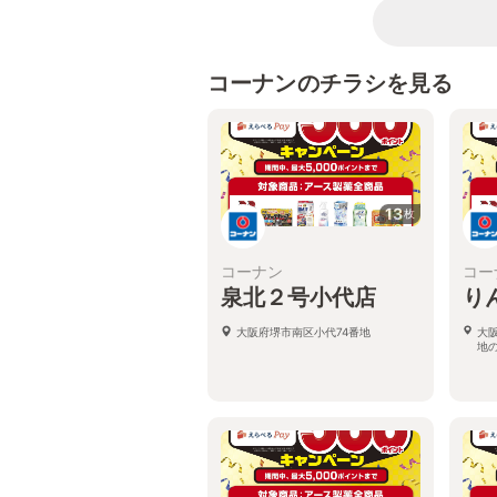
コーナンのチラシを見る
13
枚
コーナン
コー
泉北２号小代店
り
大阪府堺市南区小代74番地
大
地