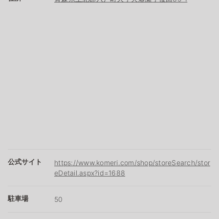
公式サイト
https://www.komeri.com/shop/storeSearch/stor
eDetail.aspx?id=1688
駐車場
50