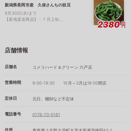
新潟県長岡市産 久保さんちの枝豆
9月30日(水)まで
【産地直送商品】・７月上旬...
2380
税込
円
店舗情報
店舗名
コメリハード＆グリーン 六戸店
営業時間
9:00-19:30 10月～3月は19:00閉店
定休日
元日、棚卸など不定休
電話番号
0176-70-0161
住所
青森県上北郡六戸町大字犬落瀬字後田85-1