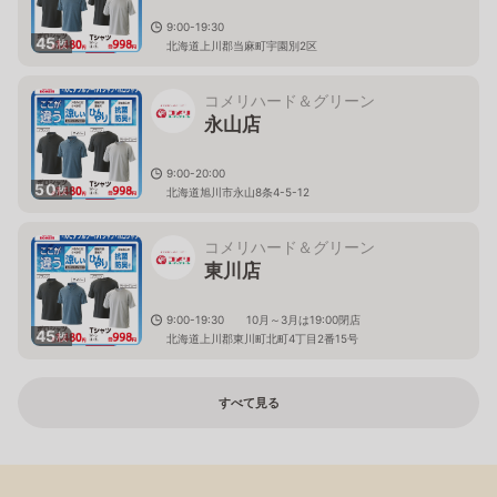
9:00-19:30
45
枚
北海道上川郡当麻町宇園別2区
コメリハード＆グリーン
永山店
9:00-20:00
50
枚
北海道旭川市永山8条4-5-12
コメリハード＆グリーン
東川店
9:00-19:30 10月～3月は19:00閉店
45
枚
北海道上川郡東川町北町4丁目2番15号
すべて見る