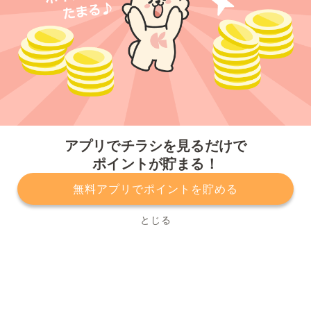
今すぐアプリをダウンロードする
アプリでチラシを見るだけで
ポイントが貯まる！
無料アプリでポイントを貯める
プライバシーポリシー
利用規約
運営会社
サービスに関してのお問い合わせ
チラシ掲載をお考えの方
とじる
Copyright© Kurashiru, Inc. All Rights Reserved.