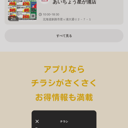
あいちょう星が浦店
10:00-18:30
2
枚
北海道釧路市星ヶ浦大通り２－７－１
すべて見る