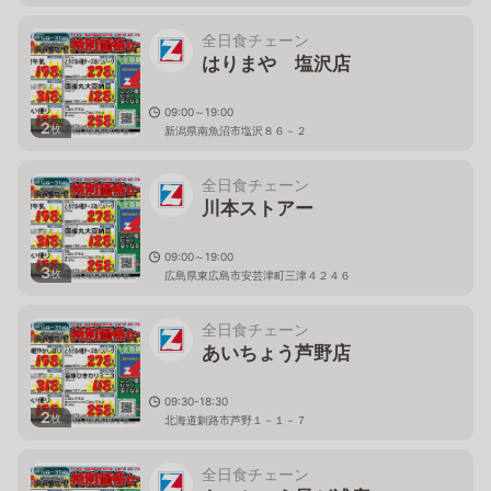
全日食チェーン
はりまや 塩沢店
09:00～19:00
2
枚
新潟県南魚沼市塩沢８６－２
全日食チェーン
川本ストアー
09:00～19:00
3
枚
広島県東広島市安芸津町三津４２４６
全日食チェーン
あいちょう芦野店
09:30-18:30
2
枚
北海道釧路市芦野１－１－７
全日食チェーン