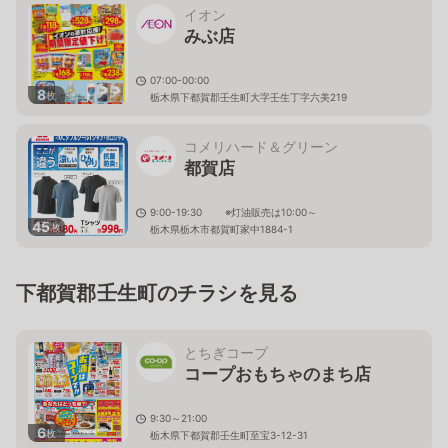
イオン
みぶ店
07:00-00:00
8
枚
栃木県下都賀郡壬生町大字壬生丁字六美219
コメリハード＆グリーン
都賀店
9:00-19:30 ※灯油販売は10:00～
45
枚
栃木県栃木市都賀町家中1884-1
下都賀郡壬生町のチラシを見る
とちぎコープ
コープおもちゃのまち店
9:30～21:00
6
枚
栃木県下都賀郡壬生町至宝3-12-31