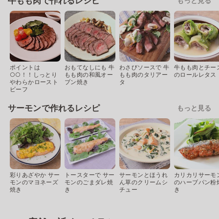
牛もも肉で作れるレシピ
もっと見る
ポイントは
おもてなしにも 牛
わさびソースで 牛
牛もも肉とチー
○○！！しっとり
もも肉の和風オー
もも肉のタリアー
のロールレタス
やわらかロースト
ブン焼き
タ
ビーフ
サーモンで作れるレシピ
もっと見る
彩りあざやか サー
トースターで サー
サーモンとほうれ
カリカリサーモ
モンのマヨネーズ
モンのごまダレ焼
ん草のクリームシ
のハーブパン粉
焼き
き
チュー
き