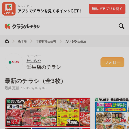
栃木県
下都賀郡壬生町
たいらや 壬生店
スーパー
たいらや
フォロー
壬生店のチラシ
最新のチラシ（全3枚）
最終更新：2026/08/08