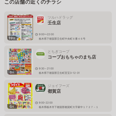
この店舗の近くのチラシ
ツルハドラッグ
壬生店
9:00〜22:00
19
枚
栃木県下都賀郡壬生町中央町６番４６号
とちぎコープ
コープおもちゃのまち店
9:30～21:00
6
枚
栃木県下都賀郡壬生町至宝3-12-31
ジョイフーズ
都賀店
9:00-22:00
6
枚
栃木県栃木市下都賀郡都賀町大字家中１７２７－１