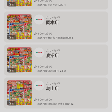
9:00～22:00
2
枚
栃木県日光市今市1228-1
たいらや
岡本店
9:00～22:00
2
枚
栃木県宇都宮市下岡本町1999-5
たいらや
鹿沼店
9:00～23:00
2
枚
栃木県鹿沼市緑町1-24-2
たいらや
烏山店
9:00～21:00
2
枚
栃木県那須烏山市金井2-810-12