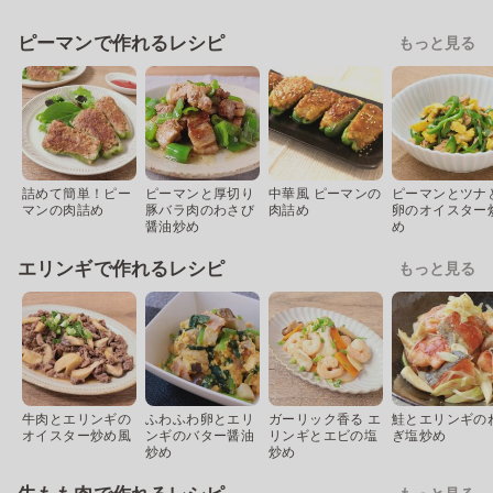
ピーマンで作れるレシピ
もっと見る
詰めて簡単！ピー
ピーマンと厚切り
中華風 ピーマンの
ピーマンとツナ
マンの肉詰め
豚バラ肉のわさび
肉詰め
卵のオイスター
醤油炒め
め
エリンギで作れるレシピ
もっと見る
牛肉とエリンギの
ふわふわ卵とエリ
ガーリック香る エ
鮭とエリンギの
オイスター炒め風
ンギのバター醤油
リンギとエビの塩
ぎ塩炒め
炒め
炒め