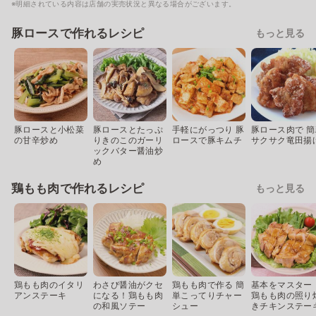
※明細されている内容は店舗の実売状況と異なる場合がございます。
豚ロースで作れるレシピ
もっと見る
豚ロースと小松菜
豚ロースとたっぷ
手軽にがっつり 豚
豚ロース肉で 簡
の甘辛炒め
りきのこのガーリ
ロースで豚キムチ
サクサク竜田揚
ックバター醤油炒
め
鶏もも肉で作れるレシピ
もっと見る
鶏もも肉のイタリ
わさび醤油がクセ
鶏もも肉で作る 簡
基本をマスター
アンステーキ
になる！鶏もも肉
単こってりチャー
鶏もも肉の照り
の和風ソテー
シュー
きチキンステー