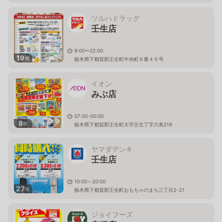
ツルハドラッグ
壬生店
9:00〜22:00
19
枚
栃木県下都賀郡壬生町中央町６番４６号
イオン
みぶ店
07:00-00:00
8
枚
栃木県下都賀郡壬生町大字壬生丁字六美219
ヤマダデンキ
壬生店
10:00～20:00
27
枚
栃木県下都賀郡壬生町おもちゃのまち三丁目2-21
ジョイフーズ