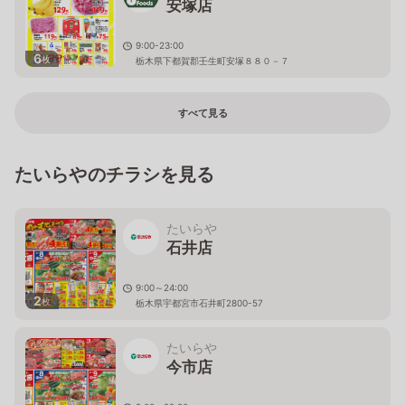
安塚店
9:00-23:00
6
枚
栃木県下都賀郡壬生町安塚８８０－７
すべて見る
たいらやのチラシを見る
たいらや
石井店
9:00～24:00
2
枚
栃木県宇都宮市石井町2800-57
たいらや
今市店