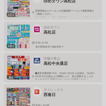
ゆめタウン高松店
営業時間はエディオンの店舗情報ページにて最新情報を
ご確認ください。
52
枚
香川県高松市上天神町字高田362-1ゆめタウン高松南館
ゆめタウン
高松店
9:30-21:30
10
枚
香川県高松市三条町608-1
洋服の青山
高松中央通店
■通常営業時間 平日：10:00〜20:00 土日祝日：10:00〜
20:00 ※土日祝および期間により、急な変動することが
8
枚
ありますので 詳細はホームページを確認ください
香川県高松市三条町660番地1
ダイレックス
西春日
9:00～22:00