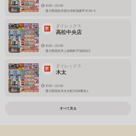
9:00～22:00
6
枚
香川県高松市国分寺町福家甲3139-3
ダイレックス
高松中央店
9:00～22:00
6
枚
香川県高松市上福岡町字深田822
ダイレックス
木太
9:00～22:00
6
枚
香川県高松市木太町2439番地１
すべて見る