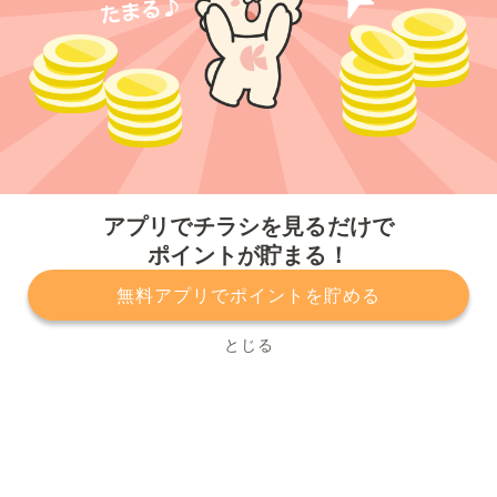
今すぐアプリをダウンロードする
アプリでチラシを見るだけで
ポイントが貯まる！
無料アプリでポイントを貯める
プライバシーポリシー
利用規約
運営会社
サービスに関してのお問い合わせ
チラシ掲載をお考えの方
とじる
Copyright© Kurashiru, Inc. All Rights Reserved.