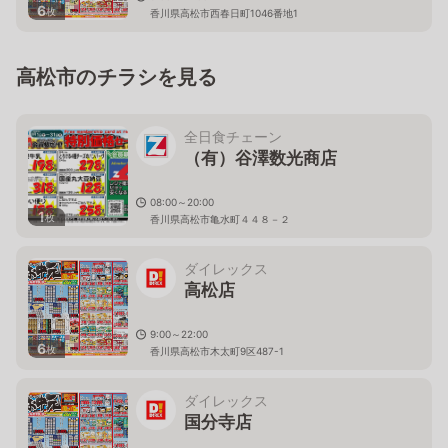
6
枚
香川県高松市西春日町1046番地1
高松市のチラシを見る
全日食チェーン
（有）谷澤数光商店
08:00～20:00
1
枚
香川県高松市亀水町４４８－２
ダイレックス
高松店
9:00～22:00
6
枚
香川県高松市木太町9区487-1
ダイレックス
国分寺店