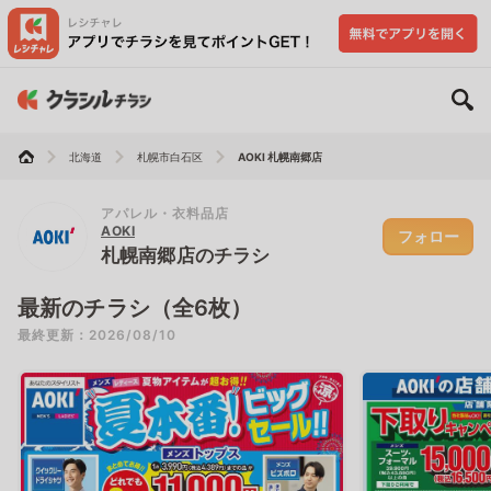
北海道
札幌市白石区
AOKI 札幌南郷店
アパレル・衣料品店
AOKI
フォロー
札幌南郷店のチラシ
最新のチラシ（全6枚）
最終更新：2026/08/10