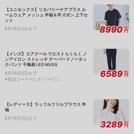
【ユニセックス】リカバリーケアプラス ル
ームウェア メッシュ 半袖＆半ズボン 上下セ
ット
8990
税込
8月16日(日)まで
円
【メンズ】エアクール ウエストらくらく ノ
ンアイロン ストレッチ テーパードノータッ
クパンツ 千鳥柄 LES MUES
6589
税込
8月16日(日)まで
円
※特設コーナーにてバーゲン...
【レディース】ラッフルフリルブラウス 半
袖
8月16日(日)まで
3289
税込
円