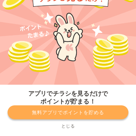
今すぐアプリをダウンロードする
アプリでチラシを見るだけで
ポイントが貯まる！
無料アプリでポイントを貯める
プライバシーポリシー
利用規約
運営会社
サービスに関してのお問い合わせ
チラシ掲載をお考えの方
とじる
Copyright© Kurashiru, Inc. All Rights Reserved.