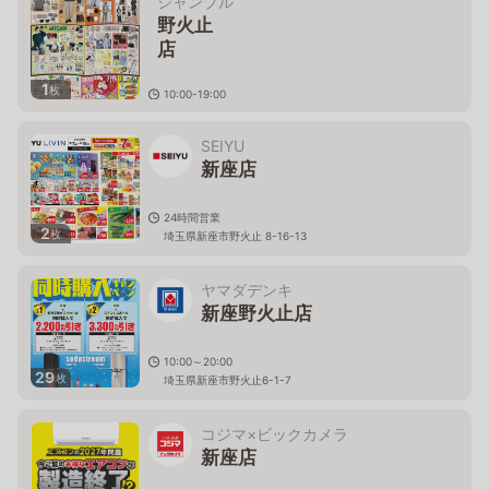
シャンブル
野火止
店
1
枚
10:00-19:00
埼玉県新座市野火止７－１０－５
５
SEIYU
新座店
24時間営業
2
枚
埼玉県新座市野火止 8-16-13
ヤマダデンキ
新座野火止店
10:00～20:00
29
枚
埼玉県新座市野火止6-1-7
コジマ×ビックカメラ
新座店