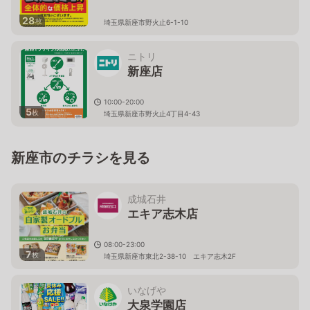
28
枚
埼玉県新座市野火止6-1-10
ニトリ
新座店
10:00-20:00
5
枚
埼玉県新座市野火止4丁目4-43
新座市のチラシを見る
成城石井
エキア志木店
08:00-23:00
7
枚
埼玉県新座市東北2-38-10 エキア志木2F
いなげや
大泉学園店