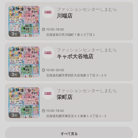
ファッションセンターしまむら
川端店
10:00-19:00
3
枚
北海道旭川市川端町７条１０丁目１
ファッションセンターしまむら
キャポ大谷地店
10:00-20:00
3
枚
北海道札幌市厚別区大谷地東３丁目３−２０
ファッションセンターしまむら
栄町店
10:00-19:00
3
枚
北海道札幌市東区北４２条東１３丁目１−２
すべて見る