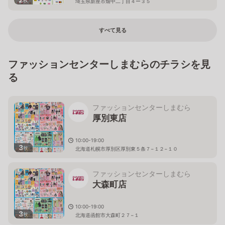
埼玉県新座市畑中二丁目４ー３５
すべて見る
ファッションセンターしまむらのチラシを見
る
ファッションセンターしまむら
厚別東店
10:00-19:00
3
枚
北海道札幌市厚別区厚別東５条７−１２−１０
ファッションセンターしまむら
大森町店
10:00-19:00
3
枚
北海道函館市大森町２７−１