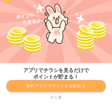
今すぐアプリをダウンロードする
アプリでチラシを見るだけで
ポイントが貯まる！
無料アプリでポイントを貯める
プライバシーポリシー
利用規約
運営会社
サービスに関してのお問い合わせ
チラシ掲載をお考えの方
とじる
Copyright© Kurashiru, Inc. All Rights Reserved.