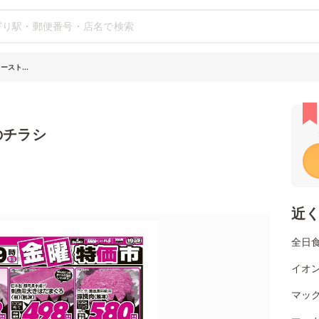
スト...
のチラシ
近
全日
イオン
マッ