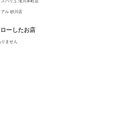
クスバリュ 滝川本町店
アル 砂川店
ォローしたお店
ありません