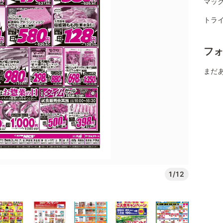
マッ
トライ
フ
まだ
1/12