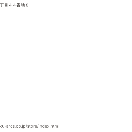
丁目４４番地８
u-arcs.co.jp/store/index.html