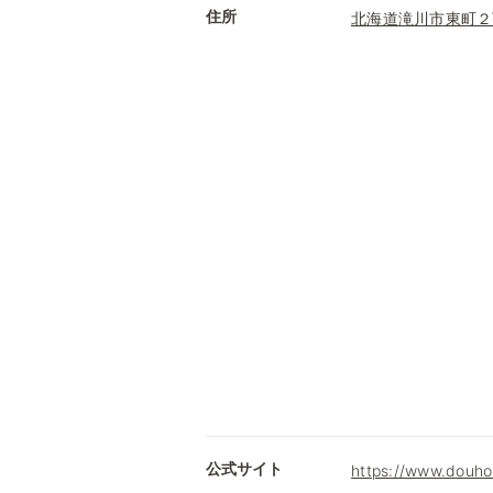
住所
北海道滝川市東町２
公式サイト
https://www.douhok