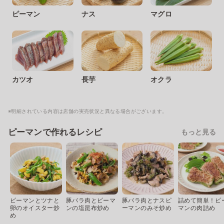
ピーマン
ナス
マグロ
カツオ
長芋
オクラ
※明細されている内容は店舗の実売状況と異なる場合がございます。
ピーマンで作れるレシピ
もっと見る
ピーマンとツナと
豚バラ肉とピーマ
豚バラ肉とナスピ
詰めて簡単！ピ
卵のオイスター炒
ンの塩昆布炒め
ーマンのみそ炒め
マンの肉詰め
め