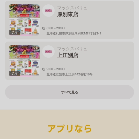
マックスバリュ
厚別東店
8:00～23:00
7
枚
北海道札幌市厚別区厚別東1条1丁目3-1
マックスバリュ
上江別店
9:00～23:00
7
枚
北海道江別市上江別442番地16号
すべて見る