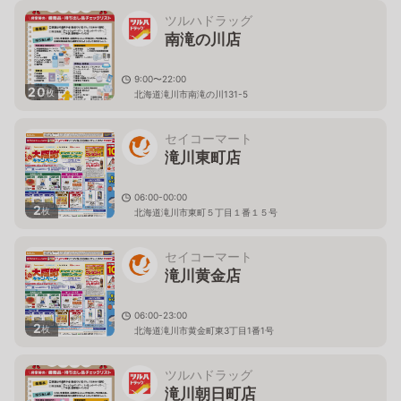
ツルハドラッグ
南滝の川店
9:00〜22:00
20
枚
北海道滝川市南滝の川131-5
セイコーマート
滝川東町店
06:00-00:00
2
枚
北海道滝川市東町５丁目１番１５号
セイコーマート
滝川黄金店
06:00-23:00
2
枚
北海道滝川市黄金町東3丁目1番1号
ツルハドラッグ
滝川朝日町店