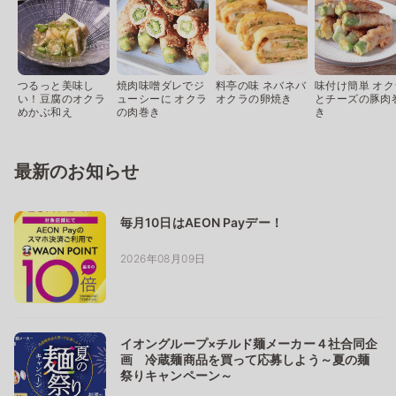
つるっと美味し
焼肉味噌ダレでジ
料亭の味 ネバネバ
味付け簡単 オク
い！豆腐のオクラ
ューシーに オクラ
オクラの卵焼き
とチーズの豚肉
めかぶ和え
の肉巻き
き
最新のお知らせ
毎月10日はAEON Payデー！
2026年08月09日
イオングループ×チルド麺メーカー４社合同企
画 冷蔵麺商品を買って応募しよう～夏の麺
祭りキャンペーン～