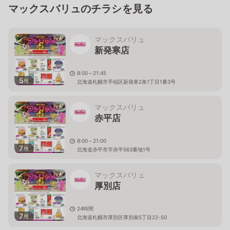
マックスバリュのチラシを見る
マックスバリュ
新発寒店
8:00～21:45
5
枚
北海道札幌市手稲区新発寒2条1丁目1番3号
マックスバリュ
赤平店
8:00～21:00
7
枚
北海道赤平市字赤平563番地1号
マックスバリュ
厚別店
24時間
7
枚
北海道札幌市厚別区厚別南5丁目22-50