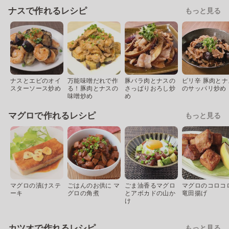
ナスで作れるレシピ
もっと見る
ナスとエビのオイ
万能味噌だれで作
豚バラ肉とナスの
ピリ辛 豚肉とナ
スターソース炒め
る！豚肉とナスの
さっぱりおろし炒
のサッパリ炒め
味噌炒め
め
マグロで作れるレシピ
もっと見る
マグロの漬けステ
ごはんのお供に マ
ごま油香るマグロ
マグロのコロコ
ーキ
グロの角煮
とアボカドの山か
竜田揚げ
け
カツオで作れるレシピ
もっと見る