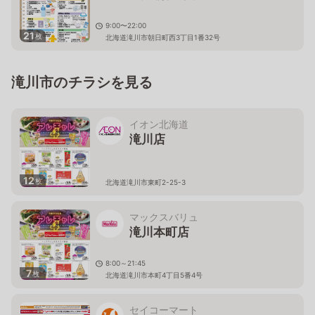
9:00〜22:00
21
枚
北海道滝川市朝日町西3丁目1番32号
滝川市のチラシを見る
イオン北海道
滝川店
12
枚
北海道滝川市東町2-25-3
マックスバリュ
滝川本町店
8:00～21:45
7
枚
北海道滝川市本町4丁目5番4号
セイコーマート