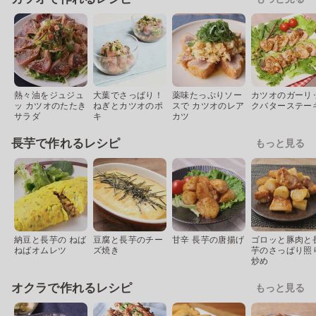
熱々油をジュジュ
大葉でさっぱり！
薬味たっぷりソー
カツオのガーリ
ッ カツオのたたき
ねぎとカツオのポ
スで カツオのレア
クバターステー
サラダ
キ
カツ
長芋で作れるレシピ
もっと見る
納豆と長芋の ねば
豆腐と長芋のチー
甘辛 長芋の唐揚げ
ゴロッと豚肉と
ねばオムレツ
ズ焼き
芋のさっぱり照
炒め
オクラで作れるレシピ
もっと見る