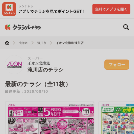
北海道
滝川市
イオン北海道 滝川店
スーパー
イオン北海道
フォロー
滝川店のチラシ
最新のチラシ（全11枚）
最終更新：2026/08/10