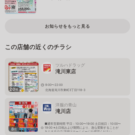
お知らせをもっと見る
この店舗の近くのチラシ
ツルハドラッグ
滝川東店
9:00〜22:00
20
枚
北海道滝川市東町3丁目118-3
洋服の青山
滝川店
■通常営業時間 平日：10:00〜19:00 土日祝日：10:00〜
19:00 ※土日祝および期間により、急な変動することが
8
枚
ありますので 詳細はホームページを確認ください