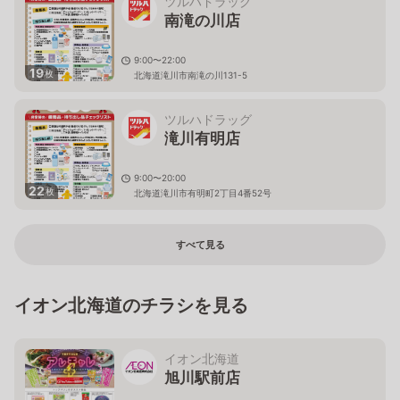
ツルハドラッグ
南滝の川店
9:00〜22:00
19
枚
北海道滝川市南滝の川131-5
ツルハドラッグ
滝川有明店
9:00〜20:00
22
枚
北海道滝川市有明町2丁目4番52号
すべて見る
イオン北海道のチラシを見る
イオン北海道
旭川駅前店