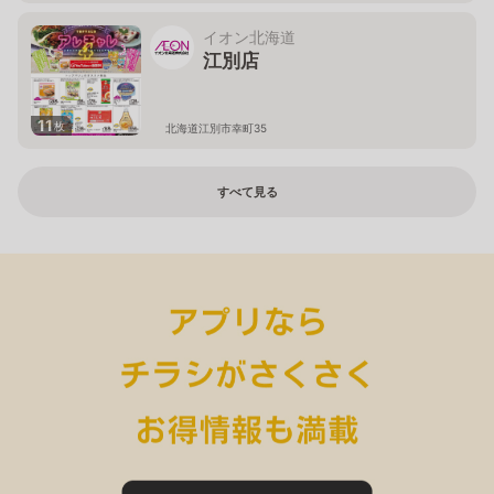
イオン北海道
江別店
11
枚
北海道江別市幸町35
すべて見る