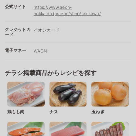
公式サイト
https://www.aeon-
hokkaido.jp/aeon/shop/takikawa/
クレジットカ
イオンカード
ード
電子マネー
WAON
チラシ掲載商品からレシピを探す
鶏もも肉
ナス
玉ねぎ