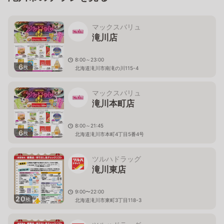
マックスバリュ
滝川店
8:00～23:00
6
枚
北海道滝川市南滝の川115-4
マックスバリュ
滝川本町店
8:00～21:45
6
枚
北海道滝川市本町4丁目5番4号
ツルハドラッグ
滝川東店
9:00〜22:00
20
枚
北海道滝川市東町3丁目118-3