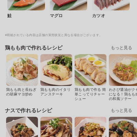
鮭
マグロ
カツオ
※明細されている内容は店舗の実売状況と異なる場合がございます。
鶏もも肉で作れるレシピ
もっと見る
鶏もも肉と長ねぎ
鶏もも肉のイタリ
鶏もも肉で作る 簡
わさび醤油がク
の胡麻マヨ炒め
アンステーキ
単こってりチャー
になる！鶏もも
シュー
の和風ソテー
ナスで作れるレシピ
もっと見る