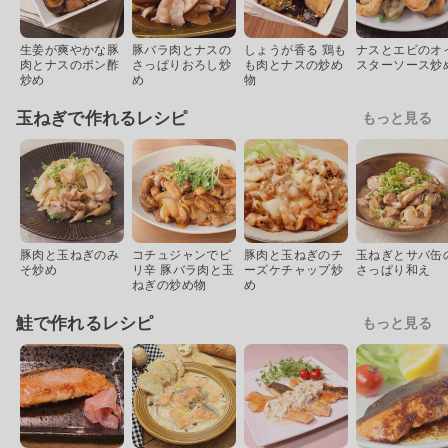
生姜が爽やかな豚
豚バラ肉とナスの
しょうが香る 鶏も
ナスとエビのオ
肉とナスのポン酢
さっぱりおろし炒
も肉とナスの炒め
スターソース炒
炒め
め
物
玉ねぎで作れるレシピ
もっと見る
豚肉と玉ねぎのみ
コチュジャンでピ
豚肉と玉ねぎのチ
玉ねぎとサバ缶
そ炒め
リ辛 豚バラ肉と玉
ーズケチャップ炒
さっぱり和え
ねぎの炒め物
め
鮭で作れるレシピ
もっと見る