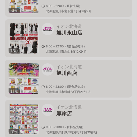
8:00～22:00（直営売場）
6
枚
北海道旭川市宮下通7丁目2番5号
イオン北海道
旭川永山店
8:00～22:00（1階食品売場）
13
枚
北海道旭川市永山3条12-2-11
イオン北海道
旭川西店
8:00～23:00（1階食品売場）
11
枚
北海道旭川市緑町23丁目2161-3
イオン北海道
厚岸店
9:00～20:00（食料品売場）
7
枚
北海道厚岸郡厚岸町港町1丁目39番地