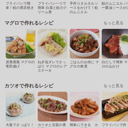
フライパンで簡
フライパン一つで
手作りタルタルソ
鮭のムニエル バ
単！鮭の西京焼き
簡単 白菜と鮭のク
ースをかけて！鮭
ー醤油ソースが
リーム煮
のムニエル
マグロで作れるレシピ
もっと見る
居酒屋風 マグロの
ねぎ塩ダレでさっ
ごはんのお供に マ
白だしで簡単 マ
竜田揚げ
ぱり マグロのレア
グロの角煮
ロの山かけ
ステーキ
カツオで作れるレシピ
もっと見る
大葉でさっぱり！
カツオと豆苗の香
簡単にできる カ
フライパンで作