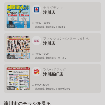
北海道滝川市東町二丁目42番21号
ヤマダデンキ
滝川店
10:00～20:00
34
枚
北海道滝川市東町3丁目92-8
ファッションセンターしまむら
滝川店
10:00-19:00
2
枚
北海道滝川市東町５−９−３２
ツルハドラッグ
滝川新町店
9:00〜23:00
20
枚
北海道滝川市新町2丁目10番38号
滝川市のチラシを見る