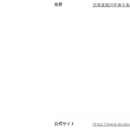
住所
北海道旭川市南６条
公式サイト
https://www.douhok