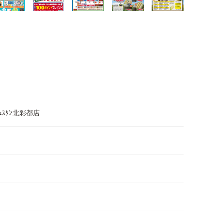
ｪｽﾀﾝ北彩都店