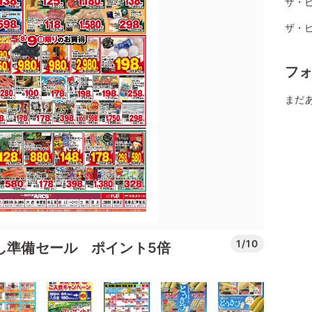
ザ・ビ
ザ・
フ
まだ
1/10
なし準備セール ポイント5倍