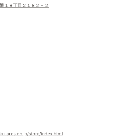
通１８丁目２１８２－２
u-arcs.co.jp/store/index.html