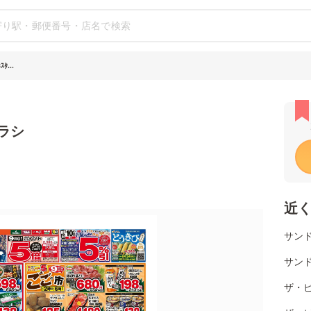
...
チラシ
近
サンド
サンド
ザ・ビ