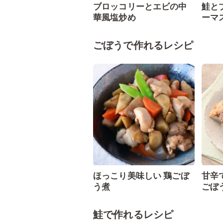
ブロッコリーとエビの中
鮭と
華風塩炒め
ーマ
ごぼうで作れるレシピ
ほっこり美味しい 鶏ごぼ
甘辛
う煮
ごぼ
鮭で作れるレシピ