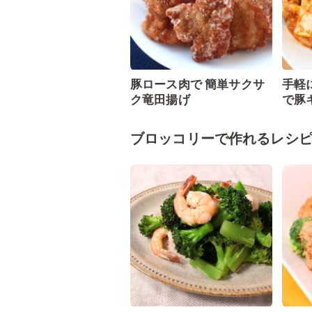
豚ロース肉で 簡単サクサ
手軽
ク竜田揚げ
で豚
ブロッコリーで作れるレシ