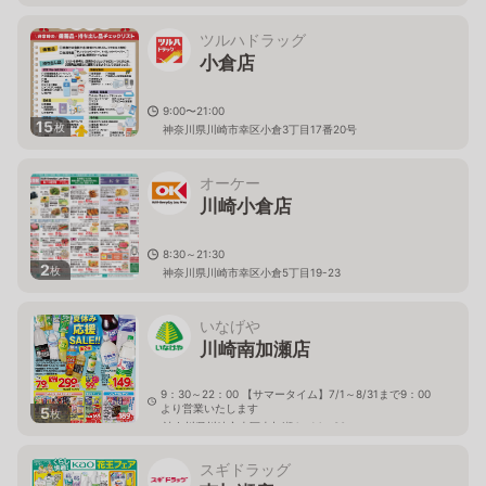
ツルハドラッグ
小倉店
9:00〜21:00
15
枚
神奈川県川崎市幸区小倉3丁目17番20号
オーケー
川崎小倉店
8:30～21:30
2
枚
神奈川県川崎市幸区小倉5丁目19-23
いなげや
川崎南加瀬店
9：30～22：00 【サマータイム】7/1～8/31まで9：00
より営業いたします
5
枚
神奈川県川崎市幸区南加瀬4－14－30
スギドラッグ