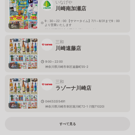
いなげや
川崎南加瀬店
9：30～22：00 【サマータイム】7/1～8/31まで9：00
より営業いたします
5
枚
神奈川県川崎市幸区南加瀬4－14－30
三和
川崎遠藤店
9:00～22:00
4
枚
神奈川県川崎市幸区遠藤町55-2
三和
ラゾーナ川崎店
044(533)5491
4
枚
神奈川県川崎市幸区堀川町72-1 (1階71020)
すべて見る