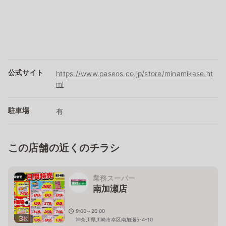
公式サイト
https://www.paseos.co.jp/store/minamikase.ht
ml
駐車場
有
この店舗の近くのチラシ
業務スーパー
南加瀬店
9:00～20:00
3
枚
神奈川県川崎市幸区南加瀬5-4-10