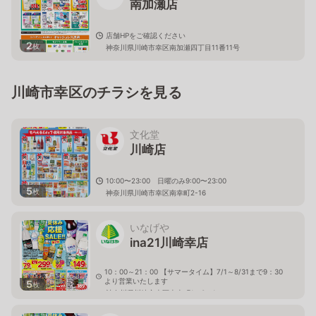
南加瀬店
店舗HPをご確認ください
2
枚
神奈川県川崎市幸区南加瀬四丁目11番11号
川崎市幸区のチラシを見る
文化堂
川崎店
10:00〜23:00 日曜のみ9:00〜23:00
5
枚
神奈川県川崎市幸区南幸町2-16
いなげや
ina21川崎幸店
10：00～21：00 【サマータイム】7/1～8/31まで9：30
より営業いたします
5
枚
神奈川県川崎市幸区南幸町1－3－1