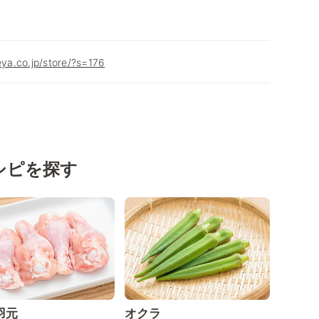
eya.co.jp/store/?s=176
シピを探す
羽元
オクラ