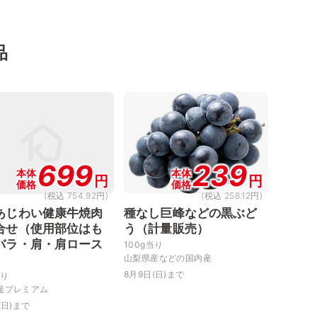
品
699
239
本体
本体
円
円
価格
価格
(税込 754.92円)
(税込 258.12円)
あじわい健康牛焼肉
種なし巨峰などの黒ぶど
合せ（使用部位はも
う（計量販売）
バラ・肩・肩ロース
100g当り
）
山梨県産などの国内産
8月9日(日)まで
当り
援プレミアム
(日)まで