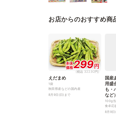
お店からのおすすめ商
299
本体
円
価格
(税込 322.92円)
えだまめ
国産
用盛
1袋
秋田県産などの国内産
も・
など
8月9日(日)まで
100g
食卓応
8月9日