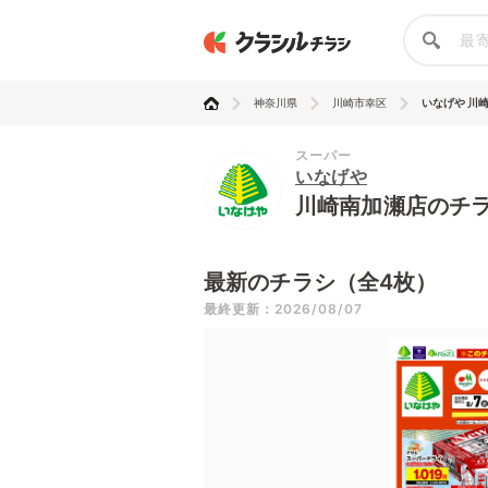
神奈川県
川崎市幸区
いなげや 川
スーパー
いなげや
川崎南加瀬店のチ
最新のチラシ（全4枚）
最終更新：2026/08/07