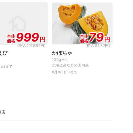
999
79
本体
本体
円
円
価格
価格
(税込 1078.92円)
(税込 85.32円)
えび
かぼちゃ
100g当り
北海道産などの国内産
(日)まで
8月9日(日)まで
瀬店