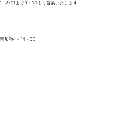
1～8/31まで9：00より営業いたします
加瀬4－14－30