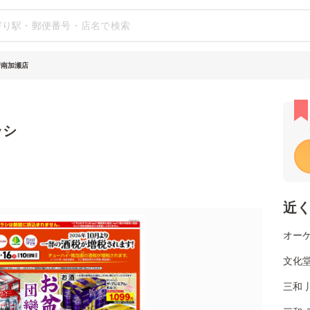
崎南加瀬店
ラシ
近
オーケ
文化堂
三和 