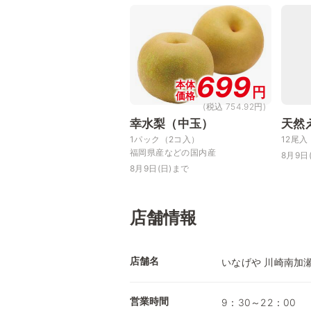
699
本体
円
価格
(税込 754.92円)
幸水梨（中玉）
天然
1パック（2コ入）
12尾入
福岡県産などの国内産
8月9日
8月9日(日)まで
店舗情報
店舗名
いなげや 川崎南加
営業時間
9：30～22：00