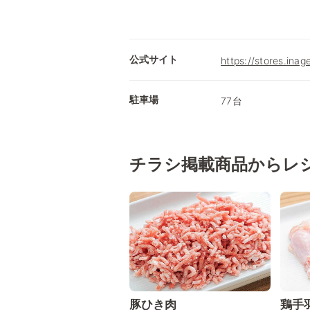
公式サイト
https://stores.inag
駐車場
77台
チラシ掲載商品からレ
豚ひき肉
鶏手