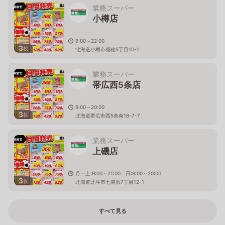
業務スーパー
小樽店
9:00～22:00
3
枚
北海道小樽市稲穂5丁目10-1
業務スーパー
帯広西5条店
9:00～20:00
3
枚
北海道帯広市西5条南18-7-7
業務スーパー
上磯店
月～土:9:00～21:00 日:9:00～20:00
3
枚
北海道北斗市七重浜7丁目12-1
すべて見る