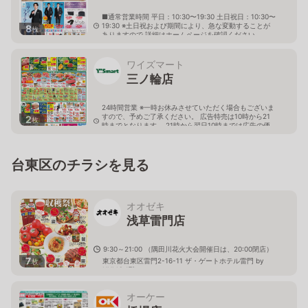
■通常営業時間 平日：10:30〜19:30 土日祝日：10:30〜
19:30 ※土日祝および期間により、急な変動することが
8
枚
ありますので 詳細はホームページを確認ください
東京都台東区三ノ輪一丁目28番10号 丸嶋ビル内
ワイズマート
三ノ輪店
24時間営業 ※一時お休みさせていただく場合もございま
すので、予めご了承ください。 広告特売は10時から21
2
枚
時までとなります。 21時から翌日10時までは広告の価
格と異なる場合がございます。
東京都台東区根岸5-18-1
台東区のチラシを見る
オオゼキ
浅草雷門店
9:30～21:00 （隅田川花火大会開催日は、20:00閉店）
7
東京都台東区雷門2-16-11 ザ・ゲートホテル雷門 by
枚
HULIC 1階
オーケー