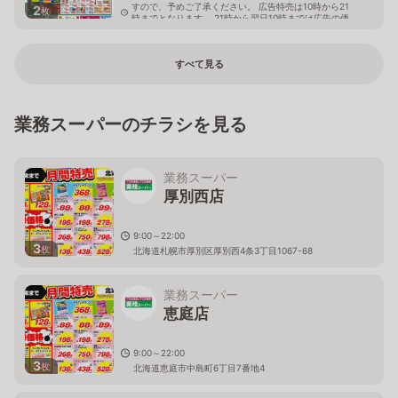
すので、予めご了承ください。 広告特売は10時から21
2
枚
時までとなります。 21時から翌日10時までは広告の価
格と異なる場合がございます。
東京都台東区根岸5-18-1
すべて見る
業務スーパーのチラシを見る
業務スーパー
厚別西店
9:00～22:00
3
枚
北海道札幌市厚別区厚別西4条3丁目1067-68
業務スーパー
恵庭店
9:00～22:00
3
枚
北海道恵庭市中島町6丁目7番地4