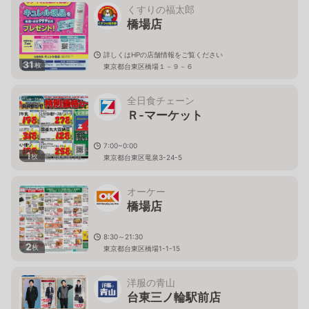
くすりの福太郎
橋場店
詳しくはHPの店舗情報をご覧ください
31
枚
東京都台東区橋場１－９－６
全日食チェーン
Ｒ-マーケット
7:00~0:00
1
枚
東京都台東区竜泉3-24-5
オーケー
橋場店
8:30～21:30
2
枚
東京都台東区橋場1-1-15
洋服の青山
台東三ノ輪駅前店