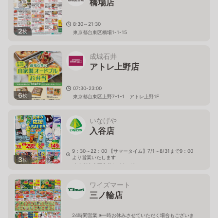
橋場店
8:30～21:30
2
枚
東京都台東区橋場1-1-15
成城石井
アトレ上野店
07:30-23:00
6
枚
東京都台東区上野7-1-1 アトレ上野1F
いなげや
入谷店
9：30～22：00 【サマータイム】7/1～8/31まで9：00
より営業いたします
3
枚
東京都台東区入谷1－22－10
ワイズマート
三ノ輪店
24時間営業 ※一時お休みさせていただく場合もございま