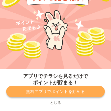
今すぐアプリをダウンロードする
アプリでチラシを見るだけで
ポイントが貯まる！
無料アプリでポイントを貯める
プライバシーポリシー
利用規約
運営会社
サービスに関してのお問い合わせ
チラシ掲載をお考えの方
とじる
Copyright© Kurashiru, Inc. All Rights Reserved.