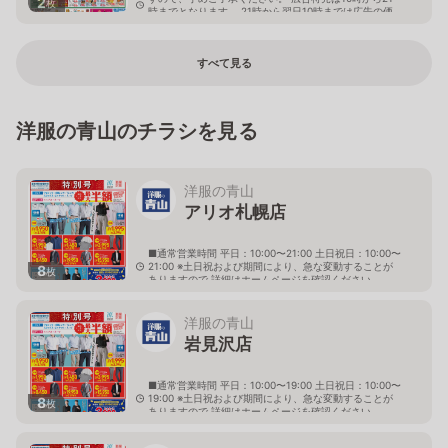
2
枚
時までとなります。 21時から翌日10時までは広告の価
格と異なる場合がございます。
東京都台東区根岸5-18-1
すべて見る
洋服の青山のチラシを見る
洋服の青山
アリオ札幌店
■通常営業時間 平日：10:00〜21:00 土日祝日：10:00〜
21:00 ※土日祝および期間により、急な変動することが
8
枚
ありますので 詳細はホームページを確認ください
北海道札幌市東区北七条東九丁目2番20号 アリオ札幌
３階
洋服の青山
岩見沢店
■通常営業時間 平日：10:00〜19:00 土日祝日：10:00〜
19:00 ※土日祝および期間により、急な変動することが
8
枚
ありますので 詳細はホームページを確認ください
北海道岩見沢市大和二条八丁目6番地