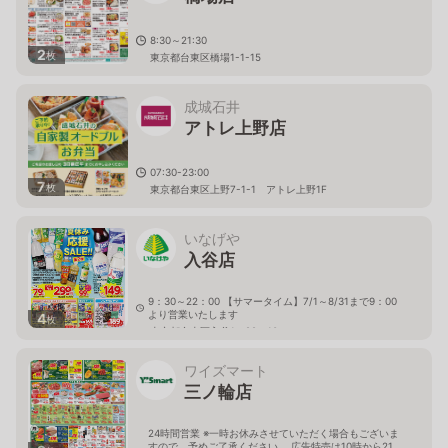
8:30～21:30
2
枚
東京都台東区橋場1-1-15
成城石井
アトレ上野店
07:30-23:00
7
枚
東京都台東区上野7-1-1 アトレ上野1F
いなげや
入谷店
9：30～22：00 【サマータイム】7/1～8/31まで9：00
より営業いたします
4
枚
東京都台東区入谷1－22－10
ワイズマート
三ノ輪店
24時間営業 ※一時お休みさせていただく場合もございま
すので、予めご了承ください。 広告特売は10時から21