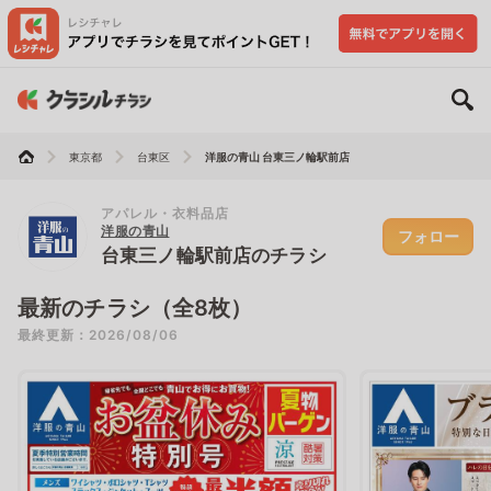
東京都
台東区
洋服の青山 台東三ノ輪駅前店
アパレル・衣料品店
洋服の青山
フォロー
台東三ノ輪駅前店のチラシ
最新のチラシ（全8枚）
最終更新：2026/08/06