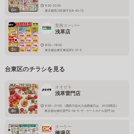
9:30-22:00
6
枚
東京都荒川区南千住6-43-13
業務スーパー
浅草店
9:00～19:00
3
枚
東京都台東区東浅草2-21-5
台東区のチラシを見る
オオゼキ
浅草雷門店
9:30～21:00 （隅田川花火大会開催日は、20:00閉店）
8
東京都台東区雷門2-16-11 ザ・ゲートホテル雷門 by
枚
HULIC 1階
オーケー
橋場店