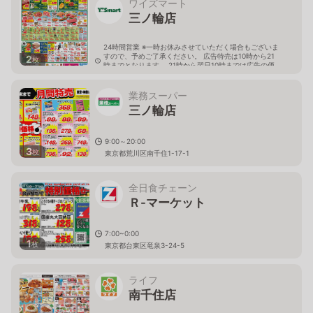
ワイズマート
三ノ輪店
24時間営業 ※一時お休みさせていただく場合もございま
すので、予めご了承ください。 広告特売は10時から21
2
枚
時までとなります。 21時から翌日10時までは広告の価
格と異なる場合がございます。
東京都台東区根岸5-18-1
業務スーパー
三ノ輪店
9:00～20:00
3
枚
東京都荒川区南千住1-17-1
全日食チェーン
Ｒ-マーケット
7:00~0:00
1
枚
東京都台東区竜泉3-24-5
ライフ
南千住店