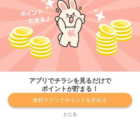
今すぐアプリをダウンロードする
アプリでチラシを見るだけで
ポイントが貯まる！
無料アプリでポイントを貯める
プライバシーポリシー
利用規約
運営会社
サービスに関してのお問い合わせ
チラシ掲載をお考えの方
とじる
Copyright© Kurashiru, Inc. All Rights Reserved.