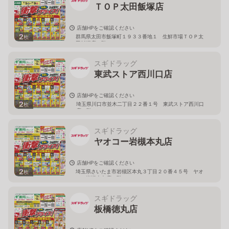
ＴＯＰ太田飯塚店
店舗HPをご確認ください
2
群馬県太田市飯塚町１９３３番地１ 生鮮市場ＴＯＰ太
枚
田飯塚店１階
スギドラッグ
東武ストア西川口店
店舗HPをご確認ください
2
埼玉県川口市並木二丁目２２番１号 東武ストア西川口
枚
店２階
スギドラッグ
ヤオコー岩槻本丸店
店舗HPをご確認ください
2
埼玉県さいたま市岩槻区本丸３丁目２０番４５号 ヤオ
枚
コー岩槻本丸店２階
スギドラッグ
板橋徳丸店