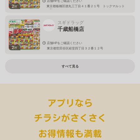
店舗HPをご確認ください
2
東京都板橋区徳丸三丁目４１番２１号 トックマルット
枚
１階
スギドラッグ
千歳船橋店
店舗HPをご確認ください
2
枚
東京都世田谷区経堂四丁目３２番１２号
すべて見る