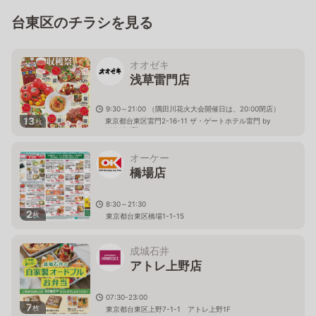
台東区のチラシを見る
オオゼキ
浅草雷門店
9:30～21:00 （隅田川花火大会開催日は、20:00閉店）
13
東京都台東区雷門2-16-11 ザ・ゲートホテル雷門 by
枚
HULIC 1階
オーケー
橋場店
8:30～21:30
2
枚
東京都台東区橋場1-1-15
成城石井
アトレ上野店
07:30-23:00
7
枚
東京都台東区上野7-1-1 アトレ上野1F