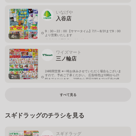
いなげや
入谷店
9：30～22：00 【サマータイム】7/1～8/31まで9：00
より営業いたします
4
枚
東京都台東区入谷1－22－10
ワイズマート
三ノ輪店
24時間営業 ※一時お休みさせていただく場合もございま
すので、予めご了承ください。 広告特売は10時から21
2
枚
時までとなります。 21時から翌日10時までは広告の価
格と異なる場合がございます。
東京都台東区根岸5-18-1
すべて見る
スギドラッグのチラシを見る
スギドラッグ