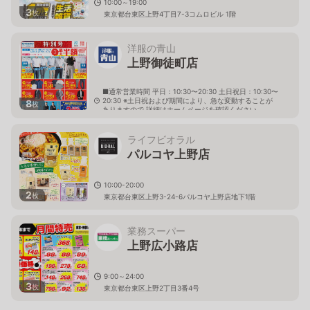
10:00～19:00
3
枚
東京都台東区上野4丁目7-3コムロビル 1階
洋服の青山
上野御徒町店
■通常営業時間 平日：10:30〜20:30 土日祝日：10:30〜
20:30 ※土日祝および期間により、急な変動することが
8
枚
ありますので 詳細はホームページを確認ください
東京都台東区上野五丁目２６番１１号 十仁ビル内
ライフビオラル
パルコヤ上野店
10:00-20:00
2
枚
東京都台東区上野3-24-6パルコヤ上野店地下1階
業務スーパー
上野広小路店
9:00～24:00
3
枚
東京都台東区上野2丁目3番4号