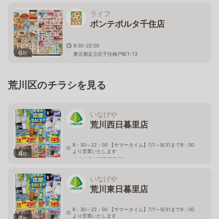
ライフ
ポンテポルタ千住店
9:30-22:00
6
枚
東京都足立区千住橋戸町1-13
荒川区のチラシを見る
いなげや
荒川西日暮里店
9：30～22：00 【サマータイム】7/1～8/31まで9：00
より営業いたします
4
枚
東京都荒川区西日暮里2－6－13
いなげや
荒川東日暮里店
9：30～22：00 【サマータイム】7/1～8/31まで9：00
より営業いたします
4
枚