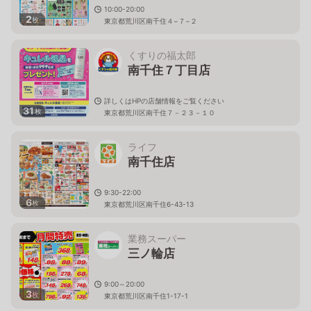
10:00-20:00
2
枚
東京都荒川区南千住４−７−２
くすりの福太郎
南千住７丁目店
詳しくはHPの店舗情報をご覧ください
31
枚
東京都荒川区南千住７－２３－１０
ライフ
南千住店
9:30-22:00
6
枚
東京都荒川区南千住6-43-13
業務スーパー
三ノ輪店
9:00～20:00
3
枚
東京都荒川区南千住1-17-1