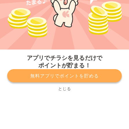
今すぐアプリをダウンロードする
アプリでチラシを見るだけで
ポイントが貯まる！
無料アプリでポイントを貯める
プライバシーポリシー
利用規約
運営会社
サービスに関してのお問い合わせ
チラシ掲載をお考えの方
とじる
Copyright© Kurashiru, Inc. All Rights Reserved.