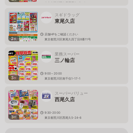
東京都荒川区東日暮里5－7－6
スギドラッグ
東尾久店
店舗HPをご確認ください
2
枚
東京都荒川区東尾久四丁目8番11号
業務スーパー
三ノ輪店
9:00～20:00
3
枚
東京都荒川区南千住1-17-1
スーパーバリュー
西尾久店
9:30-20:00
3
枚
東京都荒川区西尾久5-24-6