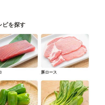
シピを探す
ロ
豚ロース