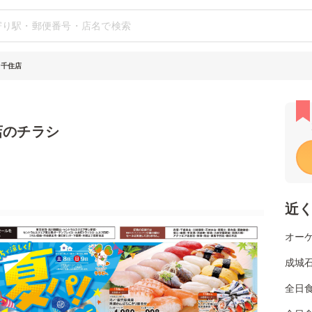
タ千住店
店のチラシ
近
オーケ
成城石
全日