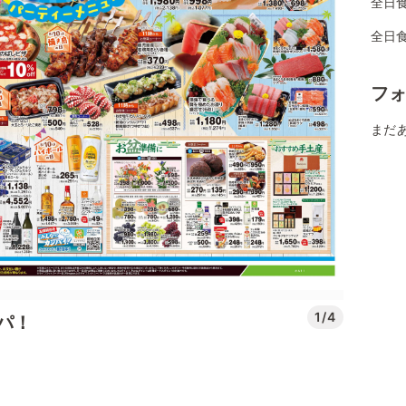
全日
全日食
フ
まだ
1/4
パ！