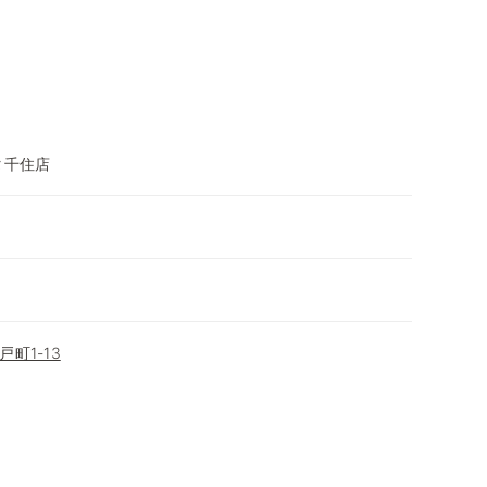
タ千住店
町1-13