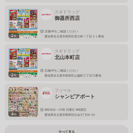
スギドラッグ
御器所西店
店舗HPをご確認ください
2
枚
愛知県名古屋市昭和区恵方町一丁目３１番地
スギドラッグ
北山本町店
店舗HPをご確認ください
2
枚
愛知県名古屋市昭和区山脇町三丁目12番地
フィール
シャンピアポート
9時30分～21時 日曜日 9時開店
4
枚
愛知県名古屋市昭和区白金3丁目6-24
すべて見る