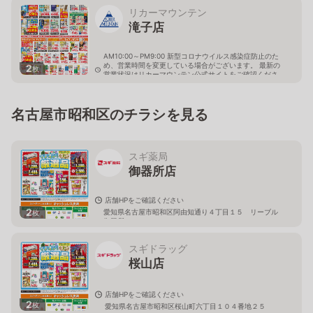
リカーマウンテン
滝子店
AM10:00～PM9:00 新型コロナウイルス感染症防止のた
め、営業時間を変更している場合がございます。 最新の
2
枚
営業状況はリカーマウンテン公式サイトをご確認くださ
い。
愛知県名古屋市昭和区滝子通二丁目14
名古屋市昭和区のチラシを見る
スギ薬局
御器所店
店舗HPをご確認ください
2
愛知県名古屋市昭和区阿由知通り４丁目１５ リーブル
枚
御器所１Ｆ
スギドラッグ
桜山店
店舗HPをご確認ください
2
枚
愛知県名古屋市昭和区桜山町六丁目１０４番地２５