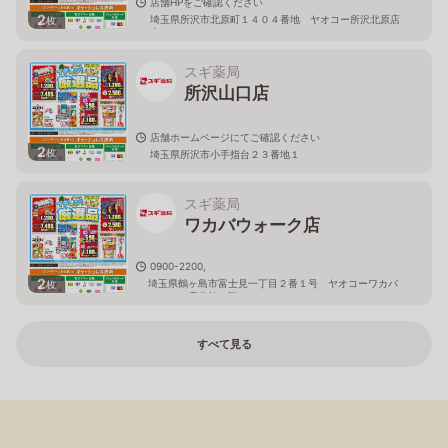
店舗HPをご確認ください
2
埼玉県所沢市北原町１４０４番地 ヤオコー所沢北原店
枚
内
スギ薬局
所沢山口店
店舗ホームページにてご確認ください
2
枚
埼玉県所沢市小手指台２３番地１
スギ薬局
ワカバウォーク店
0900-2200,
2
埼玉県鶴ヶ島市富士見一丁目２番１号 ヤオコーワカバ
枚
ウォーク店北館１階
すべて見る