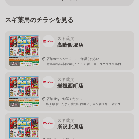
スギ薬局のチラシを見る
スギ薬局
高崎飯塚店
店舗ホームページにてご確認ください
2
枚
群馬県高崎市飯塚町１１５０番５号 ウニクス高崎内
スギ薬局
岩槻西町店
店舗HPをご確認ください
2
埼玉県さいたま市岩槻区西町２丁目５番１号 ヤオコー
枚
岩槻西町店内１階
スギ薬局
所沢北原店