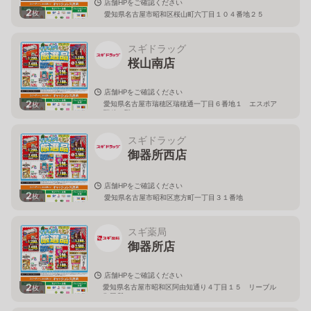
店舗HPをご確認ください
2
枚
愛知県名古屋市昭和区桜山町六丁目１０４番地２５
スギドラッグ
桜山南店
店舗HPをご確認ください
2
愛知県名古屋市瑞穂区瑞穂通一丁目６番地１ エスポア
枚
瑞穂１階
スギドラッグ
御器所西店
店舗HPをご確認ください
2
枚
愛知県名古屋市昭和区恵方町一丁目３１番地
スギ薬局
御器所店
店舗HPをご確認ください
2
愛知県名古屋市昭和区阿由知通り４丁目１５ リーブル
枚
御器所１Ｆ