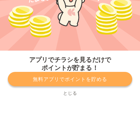
今すぐアプリをダウンロードする
アプリでチラシを見るだけで
ポイントが貯まる！
無料アプリでポイントを貯める
プライバシーポリシー
利用規約
運営会社
サービスに関してのお問い合わせ
チラシ掲載をお考えの方
とじる
Copyright© Kurashiru, Inc. All Rights Reserved.