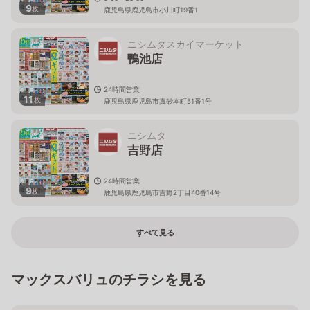
9
枚
鹿児島県鹿児島市小川町19番1
ニシムタスカイマーケット
鴨池店
24時間営業
11
枚
鹿児島県鹿児島市真砂本町51番1号
ニシムタ
吉野店
24時間営業
9
枚
鹿児島県鹿児島市吉野2丁目40番14号
すべて見る
マックスバリュのチラシを見る