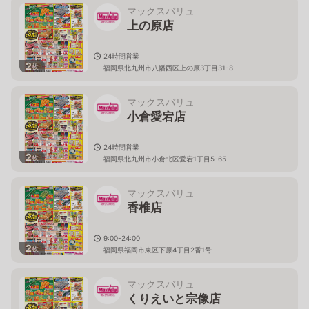
マックスバリュ
上の原店
24時間営業
2
枚
福岡県北九州市八幡西区上の原3丁目31-8
マックスバリュ
小倉愛宕店
24時間営業
2
枚
福岡県北九州市小倉北区愛宕1丁目5-65
マックスバリュ
香椎店
9:00-24:00
2
枚
福岡県福岡市東区下原4丁目2番1号
マックスバリュ
くりえいと宗像店