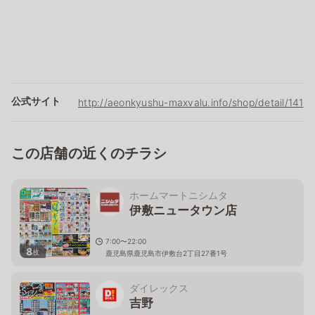
公式サイト
http://aeonkyushu-maxvalu.info/shop/detail/141
この店舗の近くのチラシ
ホームマートニシムタ
伊敷ニュータウン店
7:00〜22:00
8
枚
鹿児島県鹿児島市伊敷台2丁目27番1号
ダイレックス
吉野