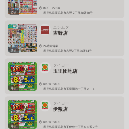
8:00～22:00
2
枚
鹿児島県鹿児島市吉野 2丁目30番18号
ニシムタ
吉野店
24時間営業
9
枚
鹿児島県鹿児島市吉野2丁目40番14号
タイヨー
玉里団地店
09:30-23:00
4
枚
鹿児島県鹿児島市玉里団地一丁目２－１
タイヨー
伊敷店
09:30-23:00
4
枚
鹿児島県鹿児島市下伊敷一丁目５４番２号