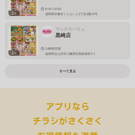
8:00-24:00
2
枚
福岡県宗像市くりえいと3丁目3番20号
マックスバリュ
黒崎店
24時間営業
2
枚
福岡県北九州市八幡西区西曲里町3-1
すべて見る