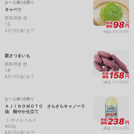
お一人様2点限り
キャベツ
群馬県産 他
98
本体
1玉
円
価格
8月7日(金)まで
(税込 105.84円)
新さつまいも
徳島県産 他
1本
158
本体
8月7日(金)まで
円
価格
(税込 170.64円)
お一人様1点限り
ＡＪＩＮＯＭＯＴＯ さらさらキャノーラ
油 軽やか仕立て
238
Ｊ-オイルミルズ
本体
円
価格
900g
(税込 257.04円)
8月7日(金)まで