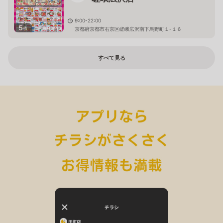
9:00-22:00
5
枚
京都府京都市右京区嵯峨広沢南下馬野町１-１６
すべて見る