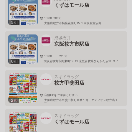
くずはモール店
10:00-20:00
5
枚
大阪府枚方市楠葉花園町15-1 京阪百貨店内
成城石井
京阪枚方市駅店
10:00 - 22:00
6
大阪府枚方市岡東町19-19 京阪百貨店ひらかた店1F スイ
枚
ーツ＆ギフト館(東館
スギドラッグ
枚方甲斐田店
店舗HPをご確認ください
2
大阪府枚方市甲斐田新町８番１号 エディオン枚方店１
枚
階
スギドラッグ
くずはモール店