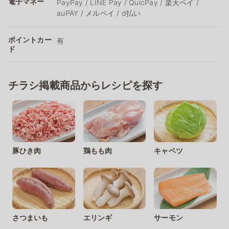
電子マネー
PayPay / LINE Pay / QuicPay / 楽天ペイ /
auPAY / メルペイ / d払い
ポイントカー
有
ド
チラシ掲載商品からレシピを探す
豚ひき肉
鶏もも肉
キャベツ
さつまいも
エリンギ
サーモン