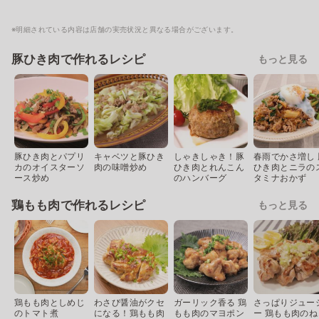
※明細されている内容は店舗の実売状況と異なる場合がございます。
豚ひき肉で作れるレシピ
もっと見る
豚ひき肉とパプリ
キャベツと豚ひき
しゃきしゃき！豚
春雨でかさ増し 
カのオイスターソ
肉の味噌炒め
ひき肉とれんこん
ひき肉とニラの
ース炒め
のハンバーグ
タミナおかず
鶏もも肉で作れるレシピ
もっと見る
鶏もも肉としめじ
わさび醤油がクセ
ガーリック香る 鶏
さっぱりジュー
のトマト煮
になる！鶏もも肉
もも肉のマヨポン
ー 鶏もも肉のね