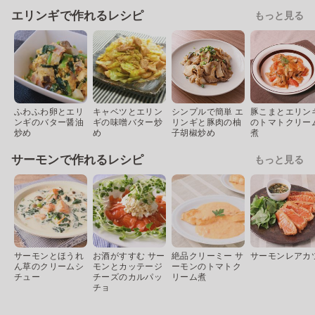
エリンギで作れるレシピ
もっと見る
ふわふわ卵とエリ
キャベツとエリン
シンプルで簡単 エ
豚こまとエリン
ンギのバター醤油
ギの味噌バター炒
リンギと豚肉の柚
のトマトクリー
炒め
め
子胡椒炒め
煮
サーモンで作れるレシピ
もっと見る
サーモンとほうれ
お酒がすすむ サー
絶品クリーミー サ
サーモンレアカ
ん草のクリームシ
モンとカッテージ
ーモンのトマトク
チュー
チーズのカルパッ
リーム煮
チョ