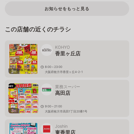
お知らせをもっと見る
この店舗の近くのチラシ
KOHYO
香里ヶ丘店
8:00～23:00
3
枚
大阪府枚方市香里ヶ丘4-2-1
業務スーパー
高田店
9:00～21:00
3
枚
大阪府枚方市高田1丁目20番1号
Joshin
東香里店