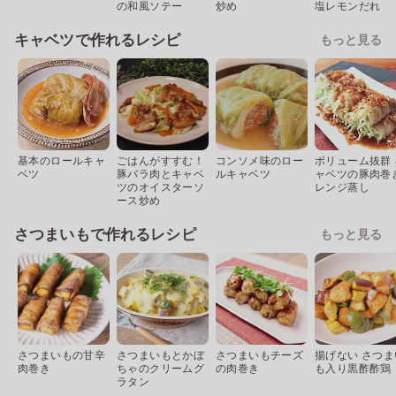
の和風ソテー
炒め
塩レモンだれ
キャベツで作れるレシピ
もっと見る
基本のロールキャ
ごはんがすすむ！
コンソメ味のロー
ボリューム抜群 
ベツ
豚バラ肉とキャベ
ルキャベツ
ャベツの豚肉巻
ツのオイスターソ
レンジ蒸し
ース炒め
さつまいもで作れるレシピ
もっと見る
さつまいもの甘辛
さつまいもとかぼ
さつまいもチーズ
揚げない さつま
肉巻き
ちゃのクリームグ
の肉巻き
も入り黒酢酢鶏
ラタン