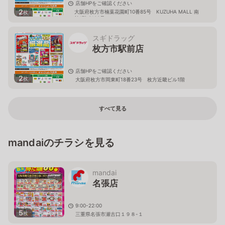
店舗HPをご確認ください
2
大阪府枚方市楠葉花園町10番85号 KUZUHA MALL 南
枚
館1階 S103号
スギドラッグ
枚方市駅前店
店舗HPをご確認ください
2
枚
大阪府枚方市岡東町18番23号 枚方近畿ビル1階
すべて見る
mandaiのチラシを見る
mandai
名張店
9:00-22:00
5
枚
三重県名張市瀬古口１９８-１