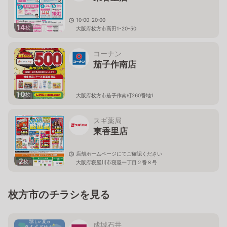
10:00-20:00
14
枚
大阪府枚方市高田1-20-50
コーナン
茄子作南店
10
枚
大阪府枚方市茄子作南町260番地1
スギ薬局
東香里店
店舗ホームページにてご確認ください
2
枚
大阪府寝屋川市寝屋一丁目２番８号
枚方市のチラシを見る
成城石井