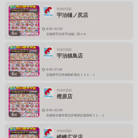
mandai
宇治樋ノ尻店
9:00-22:00
5
枚
京都府宇治市宇治樋ノ尻４８
mandai
宇治槙島店
9:00-21:50
5
枚
京都府宇治市槇島町落合１４２－１
mandai
樫原店
9:00-22:00
5
枚
京都府京都市西京区樫原比恵田町２２－１
mandai
嵯峨広沢店