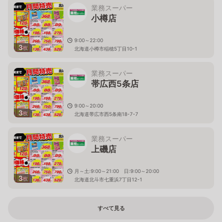
業務スーパー
小樽店
9:00～22:00
3
枚
北海道小樽市稲穂5丁目10-1
業務スーパー
帯広西5条店
9:00～20:00
3
枚
北海道帯広市西5条南18-7-7
業務スーパー
上磯店
月～土:9:00～21:00 日:9:00～20:00
3
枚
北海道北斗市七重浜7丁目12-1
すべて見る