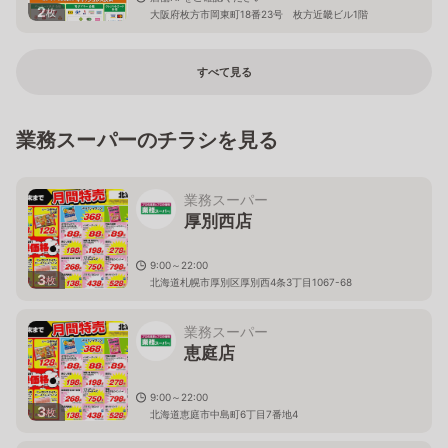
2
枚
大阪府枚方市岡東町18番23号 枚方近畿ビル1階
すべて見る
業務スーパーのチラシを見る
業務スーパー
厚別西店
9:00～22:00
3
枚
北海道札幌市厚別区厚別西4条3丁目1067-68
業務スーパー
恵庭店
9:00～22:00
3
枚
北海道恵庭市中島町6丁目7番地4