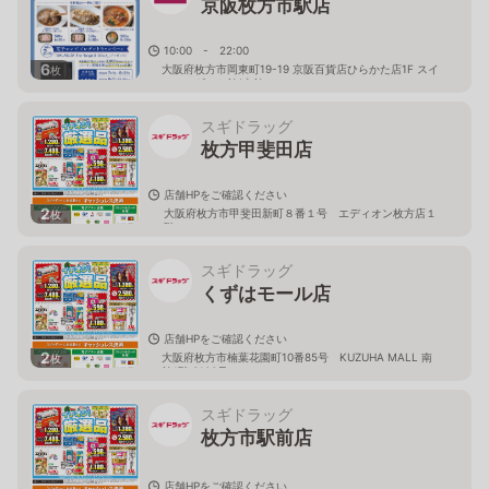
京阪枚方市駅店
10:00 - 22:00
6
大阪府枚方市岡東町19-19 京阪百貨店ひらかた店1F スイ
枚
ーツ＆ギフト館(東館
スギドラッグ
枚方甲斐田店
店舗HPをご確認ください
2
大阪府枚方市甲斐田新町８番１号 エディオン枚方店１
枚
階
スギドラッグ
くずはモール店
店舗HPをご確認ください
2
大阪府枚方市楠葉花園町10番85号 KUZUHA MALL 南
枚
館1階 S103号
スギドラッグ
枚方市駅前店
店舗HPをご確認ください