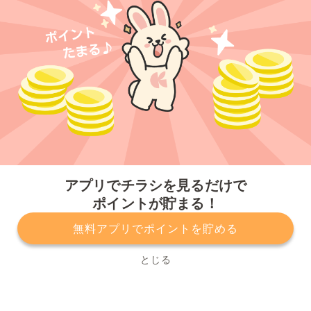
今すぐアプリをダウンロードする
アプリでチラシを見るだけで
ポイントが貯まる！
無料アプリでポイントを貯める
プライバシーポリシー
利用規約
運営会社
サービスに関してのお問い合わせ
チラシ掲載をお考えの方
とじる
Copyright© Kurashiru, Inc. All Rights Reserved.