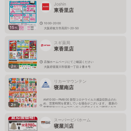
Joshin
東香里店
10:00-20:00
15
枚
大阪府枚方市高田1-20-50
スギ薬局
東香里店
店舗ホームページにてご確認ください
2
枚
大阪府寝屋川市寝屋一丁目２番８号
リカーマウンテン
寝屋南店
AM10:00～PM8:00 新型コロナウイルス感染症防止のた
め、営業時間を変更している場合がございます。 最新の
2
枚
営業状況はリカーマウンテン公式サイトをご確認くださ
い。
大阪府寝屋川市寝屋南2-1-28
スーパービバホーム
寝屋川店