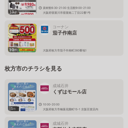
資材館6:30-21:00 生活館9:00-21:00
13
枚
大阪府寝屋川市寝屋南二丁目22番1号
コーナン
茄子作南店
10
枚
大阪府枚方市茄子作南町260番地1
枚方市のチラシを見る
成城石井
くずはモール店
10:00-20:00
5
枚
大阪府枚方市楠葉花園町15-1 京阪百貨店内
成城石井