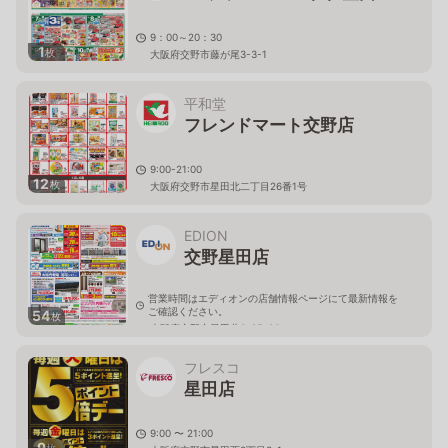
9：00～20：30
1
枚
大阪府交野市藤が尾3-3-1
平和堂
フレンドマート交野店
9:00-21:00
12
枚
大阪府交野市星田北二丁目26番1号
EDION
交野星田店
営業時間はエディオンの店舗情報ページにて最新情報を
ご確認ください。
54
枚
大阪府交野市星田北6-25-26
フレスコ
星田店
9:00 〜 21:00
9