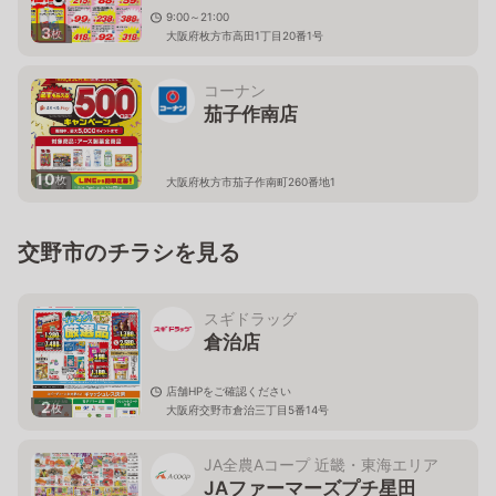
9:00～21:00
3
枚
大阪府枚方市高田1丁目20番1号
コーナン
茄子作南店
10
枚
大阪府枚方市茄子作南町260番地1
交野市のチラシを見る
スギドラッグ
倉治店
店舗HPをご確認ください
2
枚
大阪府交野市倉治三丁目5番14号
JA全農Aコープ 近畿・東海エリア
JAファーマーズプチ星田