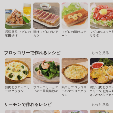
居酒屋風 マグロの
漬けマグロでレア
マグロの漬けステ
マグロのユッケ
竜田揚げ
カツ
ーキ
サラダ
ブロッコリーで作れるレシピ
もっと見る
鶏肉とブロッコリ
ブロッコリーとエ
鶏肉とブロッコリ
鶏むね肉とブロ
ーのグラタン
ビの中華風塩炒め
ーのマカロニグラ
コリーでお好み
タン
きみたいなピカ
サーモンで作れるレシピ
もっと見る