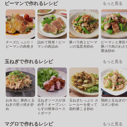
ピーマンで作れるレシピ
もっと見る
チーズたっぷり！
詰めて簡単！ピー
豚バラ肉とピーマ
ピーマンと厚切
ピーマンの肉巻き
マンの肉詰め
ンの塩昆布炒め
豚バラ肉のわさ
醤油炒め
玉ねぎで作れるレシピ
もっと見る
お弁当に 豚肉と玉
玉ねぎソースが決
玉ねぎたっぷり カ
鶏肉と玉ねぎの
ねぎの照り焼き炒
め手！オーブンい
レールーを使って
ヨポン炒め
め
らずの簡単ロース
節約豚こま炒め
トポーク
マグロで作れるレシピ
もっと見る