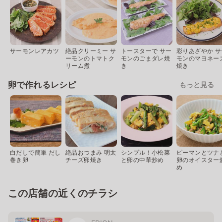
サーモンレアカツ
絶品クリーミー サ
トースターで サー
彩りあざやか サ
ーモンのトマトク
モンのごまダレ焼
モンのマヨネー
リーム煮
き
焼き
卵で作れるレシピ
もっと見る
白だしで簡単 だし
絶品おつまみ 明太
シンプル！小松菜
ピーマンとツナ
巻き卵
チーズ卵焼き
と卵の中華炒め
卵のオイスター
め
この店舗の近くのチラシ