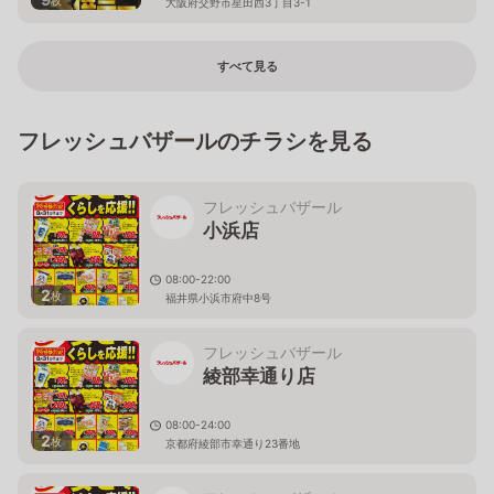
枚
大阪府交野市星田西3丁目3-1
すべて見る
フレッシュバザールのチラシを見る
フレッシュバザール
小浜店
08:00-22:00
2
枚
福井県小浜市府中8号
フレッシュバザール
綾部幸通り店
08:00-24:00
2
枚
京都府綾部市幸通り23番地