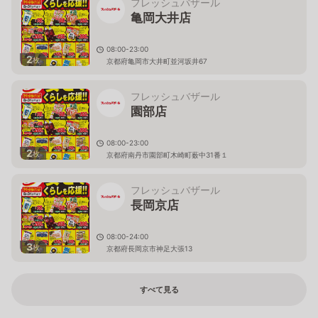
フレッシュバザール
亀岡大井店
08:00-23:00
2
枚
京都府亀岡市大井町並河坂井67
フレッシュバザール
園部店
08:00-23:00
2
枚
京都府南丹市園部町木崎町薮中31番１
フレッシュバザール
長岡京店
08:00-24:00
3
枚
京都府長岡京市神足大張13
すべて見る