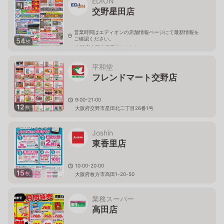
EDION
交野星田店
営業時間はエディオンの店舗情報ページにて最新情報を
ご確認ください。
54
枚
大阪府交野市星田北6-25-26
平和堂
フレンドマート交野店
9:00-21:00
12
枚
大阪府交野市星田北二丁目26番1号
Joshin
東香里店
10:00-20:00
15
枚
大阪府枚方市高田1-20-50
業務スーパー
高田店