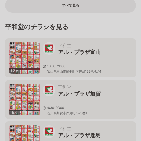
すべて見る
平和堂のチラシを見る
平和堂
アル・プラザ富山
10:00-21:00
12
枚
富山県富山市婦中町下轡田165番地の1
平和堂
アル・プラザ加賀
9:30-20:00
9
枚
石川県加賀市作見町ル25番1
平和堂
アル・プラザ鹿島