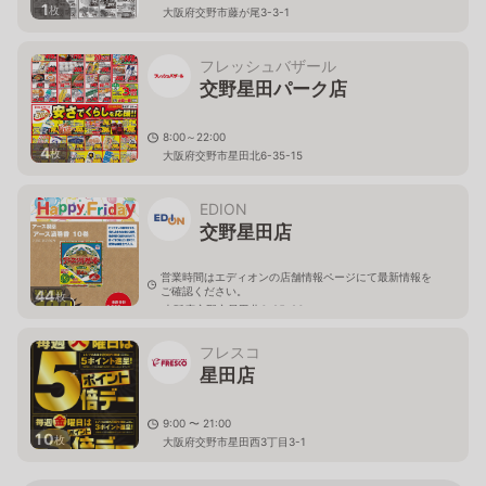
1
枚
大阪府交野市藤が尾3-3-1
フレッシュバザール
交野星田パーク店
8:00～22:00
4
枚
大阪府交野市星田北6-35-15
EDION
交野星田店
営業時間はエディオンの店舗情報ページにて最新情報を
ご確認ください。
44
枚
大阪府交野市星田北6-25-26
フレスコ
星田店
9:00 〜 21:00
10
枚
大阪府交野市星田西3丁目3-1