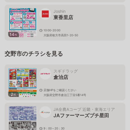
Joshin
東香里店
10:00-20:00
14
枚
大阪府枚方市高田1-20-50
交野市のチラシを見る
スギドラッグ
倉治店
店舗HPをご確認ください
2
枚
大阪府交野市倉治三丁目5番14号
JA全農Aコープ 近畿・東海エリア
JAファーマーズプチ星田
9：00～20：30