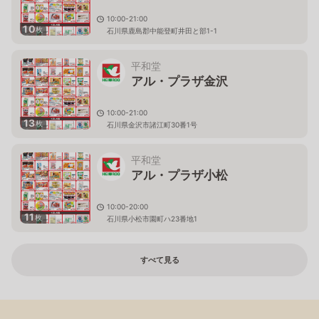
10:00-21:00
10
枚
石川県鹿島郡中能登町井田と部1-1
平和堂
アル・プラザ金沢
10:00-21:00
13
枚
石川県金沢市諸江町30番1号
平和堂
アル・プラザ小松
10:00-20:00
11
枚
石川県小松市園町ハ23番地1
すべて見る