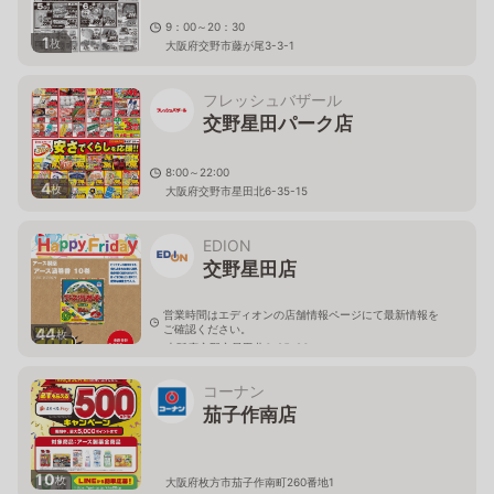
9：00～20：30
1
枚
大阪府交野市藤が尾3-3-1
フレッシュバザール
交野星田パーク店
8:00～22:00
4
枚
大阪府交野市星田北6-35-15
EDION
交野星田店
営業時間はエディオンの店舗情報ページにて最新情報を
ご確認ください。
44
枚
大阪府交野市星田北6-25-26
コーナン
茄子作南店
10
枚
大阪府枚方市茄子作南町260番地1