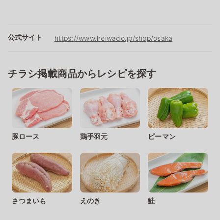
公式サイト
https://www.heiwado.jp/shop/osaka
チラシ掲載商品からレシピを探す
豚ロース
鶏手羽元
ピーマン
さつまいも
えのき
鮭