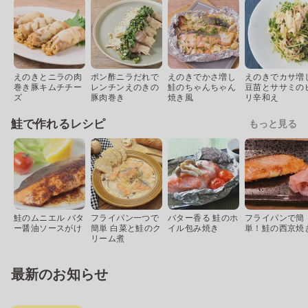
えのきとニラの肉
ポン酢ニラだれで
えのきでかさ増し
えのきでカサ増
巻き豚キムチチー
レンチンえのきの
鮭のちゃんちゃん
豆苗とササミの
ズ
豚肉巻き
焼き風
リ辛和え
鮭で作れるレシピ
もっと見る
鮭のムニエル バタ
フライパン一つで
バター香る 鮭のホ
フライパンで簡
ー醤油ソースがけ
簡単 白菜と鮭のク
イル包み焼き
単！鮭の西京焼
リーム煮
最新のお知らせ