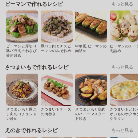
ピーマンで作れるレシピ
もっと見る
ピーマンと厚切り
豚バラ肉とナスピ
中華風 ピーマンの
ピーマンのチー
豚バラ肉のわさび
ーマンのみそ炒め
肉詰め
肉詰め
醤油炒め
さつまいもで作れるレシピ
もっと見る
さつまいもと豚こ
さつまいもチーズ
さつまいもと鶏肉
さつまいもとじ
ま肉のコチュジャ
の肉巻き
のハニーマスター
がいものホクホ
ン炒め
ド焼き
グラタン
えのきで作れるレシピ
もっと見る