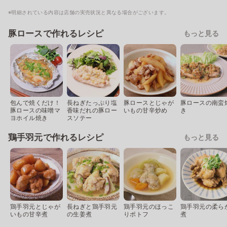
※明細されている内容は店舗の実売状況と異なる場合がございます。
豚ロースで作れるレシピ
もっと見る
包んで焼くだけ！
長ねぎたっぷり塩
豚ロースとじゃが
豚ロースの南蛮
豚ロースの味噌マ
香味だれの豚ロー
いもの甘辛炒め
き
ヨホイル焼き
スソテー
鶏手羽元で作れるレシピ
もっと見る
鶏手羽元とじゃが
長ねぎと鶏手羽元
鶏手羽元のほっこ
鶏手羽元の柔ら
いもの甘辛煮
の生姜煮
りポトフ
煮