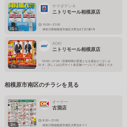
ヤマダデンキ
ニトリモール相模原店
10:00～21:00
35
枚
神奈川県相模原市南区大野台6丁目1番1号
AOKI
ニトリモール相模原店
10:00～21:00（営業時間が変更となる場合がございま
す。詳しくは公式サイト各店舗ページにてご確認くださ
7
枚
い。）
神奈川県相模原市南区大野台6-1-1ニトリモール相模原
1F
相模原市南区のチラシを見る
オーケー
古淵店
8:30～21:00
2
枚
神奈川県相模原市南区大野台6-1-1