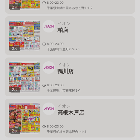
8:00-23:00
2
枚
千葉県大網白里市みやこ野1-1-2
イオン
柏店
8:00-23:00
2
枚
千葉県柏市豊町2-5-25
イオン
鴨川店
8:00-23:00
2
枚
千葉県鴨川市横渚973-1
イオン
高根木戸店
8:00-23:00
2
枚
千葉県船橋市習志野台1-1-3