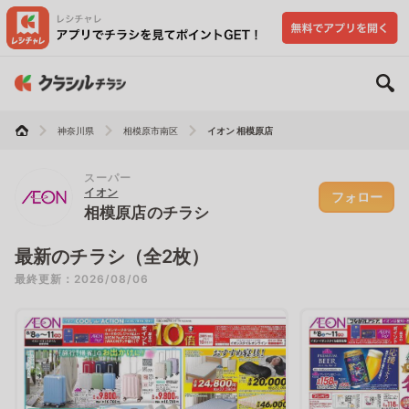
神奈川県
相模原市南区
イオン 相模原店
スーパー
イオン
フォロー
相模原店のチラシ
最新のチラシ（全2枚）
最終更新：2026/08/06