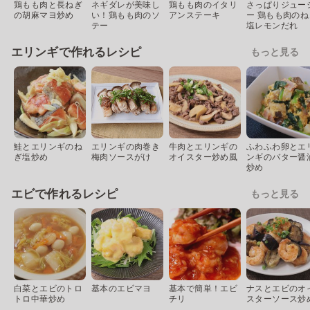
鶏もも肉と長ねぎ
ネギダレが美味し
鶏もも肉のイタリ
さっぱりジュー
の胡麻マヨ炒め
い！鶏もも肉のソ
アンステーキ
ー 鶏もも肉のね
テー
塩レモンだれ
エリンギで作れるレシピ
もっと見る
鮭とエリンギのね
エリンギの肉巻き
牛肉とエリンギの
ふわふわ卵とエ
ぎ塩炒め
梅肉ソースがけ
オイスター炒め風
ンギのバター醤
炒め
エビで作れるレシピ
もっと見る
白菜とエビのトロ
基本のエビマヨ
基本で簡単！エビ
ナスとエビのオ
トロ中華炒め
チリ
スターソース炒