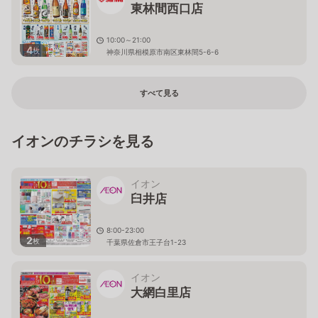
東林間西口店
10:00～21:00
4
枚
神奈川県相模原市南区東林間5-6-6
すべて見る
イオンのチラシを見る
イオン
臼井店
8:00-23:00
2
枚
千葉県佐倉市王子台1-23
イオン
大網白里店