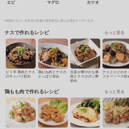
エビ
マグロ
カツオ
※明細されている内容は店舗の実売状況と異なる場合がございます。
ナスで作れるレシピ
もっと見る
ピリ辛 豚肉とナス
鶏むね肉とナスの
生姜が爽やかな豚
ナスとエビのオ
のサッパリ炒め
さっぱり炒め
肉とナスのポン酢
スターソース炒
炒め
鶏もも肉で作れるレシピ
もっと見る