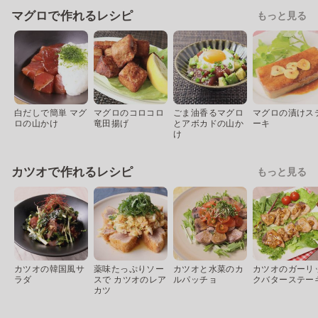
マグロで作れるレシピ
もっと見る
白だしで簡単 マグ
マグロのコロコロ
ごま油香るマグロ
マグロの漬けス
ロの山かけ
竜田揚げ
とアボカドの山か
ーキ
け
カツオで作れるレシピ
もっと見る
カツオの韓国風サ
薬味たっぷりソー
カツオと水菜のカ
カツオのガーリ
ラダ
スで カツオのレア
ルパッチョ
クバターステー
カツ