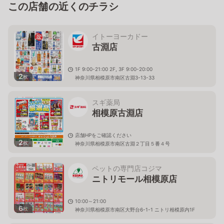
この店舗の近くのチラシ
イトーヨーカドー
古淵店
1F 9:00-21:00 2F, 3F 9:00-20:00
2
枚
神奈川県相模原市南区古淵3-13-33
スギ薬局
相模原古淵店
店舗HPをご確認ください
2
枚
神奈川県相模原市南区古淵２丁目５番４号
ペットの専門店コジマ
ニトリモール相模原店
10:00～21:00
6
枚
神奈川県相模原市南区大野台6-1-1 ニトリ相模原内1F