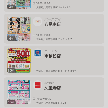
10:00-19:00
3
枚
大阪府八尾市永畑町２−２−３０
バースデイ
八尾南店
10:00-19:00
4
枚
大阪府八尾市永畑町２－２－２７
コーナン
南植松店
10
枚
大阪府八尾市南植松町１丁目１０番１
Joshin
久宝寺店
10:00〜19:30
15
枚
大阪府八尾市春日町1-4-28