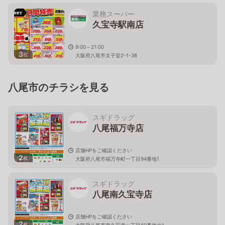
業務スーパー
久宝寺駅南店
9:00～21:00
3
枚
大阪府八尾市太子堂2-1-38
八尾市のチラシを見る
スギドラッグ
八尾福万寺店
店舗HPをご確認ください
2
枚
大阪府八尾市福万寺町一丁目94番地1
スギドラッグ
八尾南久宝寺店
店舗HPをご確認ください
2
枚
大阪府八尾市南久宝寺一丁目60番地の1