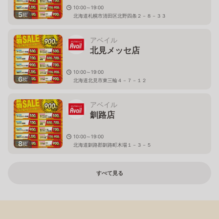
10:00～19:00
5
枚
北海道札幌市清田区北野四条２－８－３３
アベイル
北見メッセ店
10:00～19:00
6
枚
北海道北見市東三輪４－７－１２
アベイル
釧路店
10:00～19:00
8
枚
北海道釧路郡釧路町木場１－３－５
すべて見る