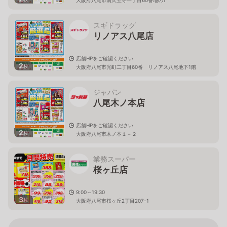
スギドラッグ
リノアス八尾店
店舗HPをご確認ください
2
枚
大阪府八尾市光町二丁目60番 リノアス八尾地下1階
ジャパン
八尾木ノ本店
店舗HPをご確認ください
2
枚
大阪府八尾市木ノ本１－２
業務スーパー
桜ヶ丘店
9:00～19:30
3
枚
大阪府八尾市桜ヶ丘2丁目207-1