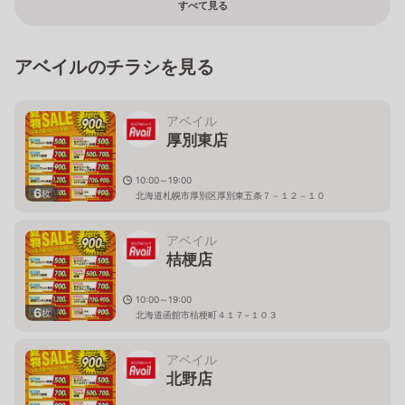
すべて見る
アベイルのチラシを見る
アベイル
厚別東店
10:00～19:00
6
枚
北海道札幌市厚別区厚別東五条７－１２－１０
アベイル
桔梗店
10:00～19:00
6
枚
北海道函館市桔梗町４１７−１０３
アベイル
北野店