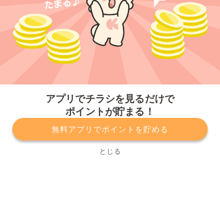
今すぐアプリをダウンロードする
アプリでチラシを見るだけで
ポイントが貯まる！
無料アプリでポイントを貯める
プライバシーポリシー
利用規約
運営会社
サービスに関してのお問い合わせ
チラシ掲載をお考えの方
とじる
Copyright© Kurashiru, Inc. All Rights Reserved.