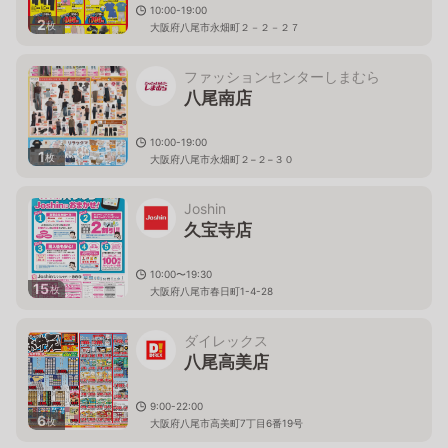
10:00-19:00
2
枚
大阪府八尾市永畑町２－２－２７
ファッションセンターしまむら
八尾南店
10:00-19:00
1
枚
大阪府八尾市永畑町２−２−３０
Joshin
久宝寺店
10:00〜19:30
15
枚
大阪府八尾市春日町1-4-28
ダイレックス
八尾高美店
9:00-22:00
6
枚
大阪府八尾市高美町7丁目6番19号