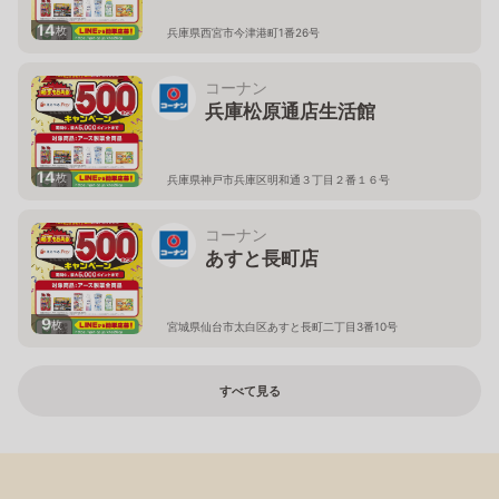
14
枚
兵庫県西宮市今津港町1番26号
コーナン
兵庫松原通店生活館
14
枚
兵庫県神戸市兵庫区明和通３丁目２番１６号
コーナン
あすと長町店
9
枚
宮城県仙台市太白区あすと長町二丁目3番10号
すべて見る