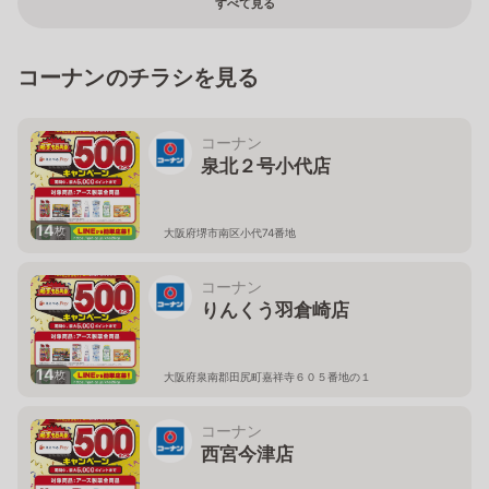
すべて見る
コーナンのチラシを見る
コーナン
泉北２号小代店
14
枚
大阪府堺市南区小代74番地
コーナン
りんくう羽倉崎店
14
枚
大阪府泉南郡田尻町嘉祥寺６０５番地の１
コーナン
西宮今津店