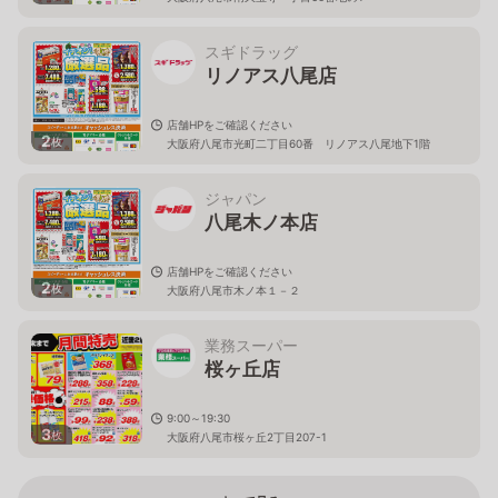
スギドラッグ
リノアス八尾店
店舗HPをご確認ください
2
枚
大阪府八尾市光町二丁目60番 リノアス八尾地下1階
ジャパン
八尾木ノ本店
店舗HPをご確認ください
2
枚
大阪府八尾市木ノ本１－２
業務スーパー
桜ヶ丘店
9:00～19:30
3
枚
大阪府八尾市桜ヶ丘2丁目207-1