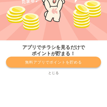
今すぐアプリをダウンロードする
アプリでチラシを見るだけで
ポイントが貯まる！
無料アプリでポイントを貯める
プライバシーポリシー
利用規約
運営会社
サービスに関してのお問い合わせ
チラシ掲載をお考えの方
とじる
Copyright© Kurashiru, Inc. All Rights Reserved.