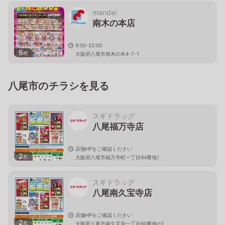
mandai
南木の本店
9:00-22:00
5
枚
大阪府八尾市南木の本4-7-1
八尾市のチラシを見る
スギドラッグ
八尾福万寺店
店舗HPをご確認ください
2
枚
大阪府八尾市福万寺町一丁目94番地1
スギドラッグ
八尾南久宝寺店
店舗HPをご確認ください
2
枚
大阪府八尾市南久宝寺一丁目60番地の1