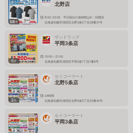
北野店
9:00-20:00 平日祝日の資材館は6：30開店
58
枚
北海道札幌市清田区北野3条5丁目28番31号
サンドラッグ
平岡3条店
10:00～21:00
5
枚
北海道札幌市清田区平岡3条1丁目1番8号
セイコーマート
北野5条店
24時間
2
枚
北海道札幌市清田区北野5条5丁目20番45号
セイコーマート
平岡3条店