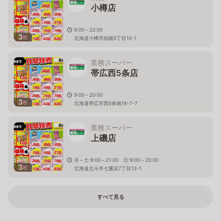
小樽店
9:00～22:00
3
枚
北海道小樽市稲穂5丁目10-1
業務スーパー
帯広西5条店
9:00～20:00
3
枚
北海道帯広市西5条南18-7-7
業務スーパー
上磯店
月～土:9:00～21:00 日:9:00～20:00
3
枚
北海道北斗市七重浜7丁目12-1
すべて見る