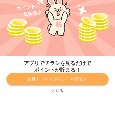
今すぐアプリをダウンロードする
アプリでチラシを見るだけで
ポイントが貯まる！
無料アプリでポイントを貯める
プライバシーポリシー
利用規約
運営会社
サービスに関してのお問い合わせ
チラシ掲載をお考えの方
とじる
Copyright© Kurashiru, Inc. All Rights Reserved.