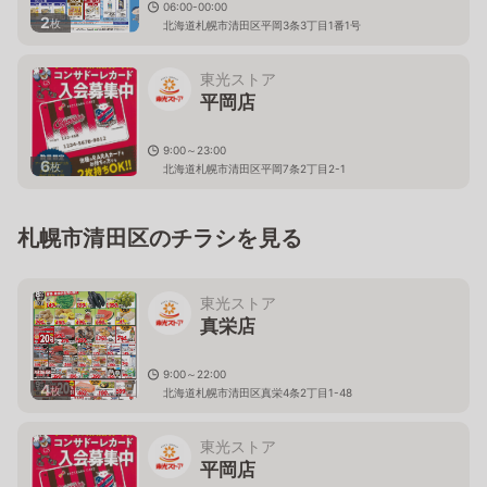
06:00-00:00
2
枚
北海道札幌市清田区平岡3条3丁目1番1号
東光ストア
平岡店
9:00～23:00
6
枚
北海道札幌市清田区平岡7条2丁目2-1
札幌市清田区のチラシを見る
東光ストア
真栄店
9:00～22:00
4
枚
北海道札幌市清田区真栄4条2丁目1-48
東光ストア
平岡店