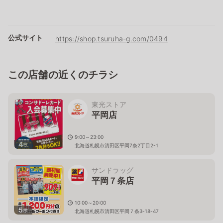
公式サイト
https://shop.tsuruha-g.com/0494
この店舗の近くのチラシ
東光ストア
平岡店
9:00～23:00
4
枚
北海道札幌市清田区平岡7条2丁目2-1
サンドラッグ
平岡７条店
10:00～20:00
5
枚
北海道札幌市清田区平岡７条3-18-47