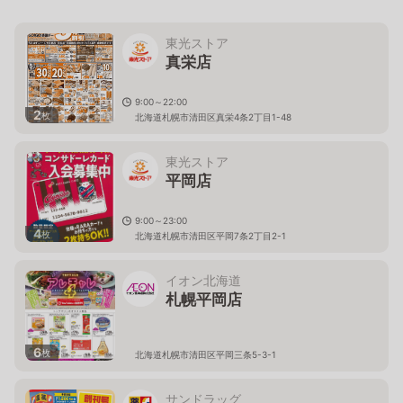
東光ストア
真栄店
9:00～22:00
2
枚
北海道札幌市清田区真栄4条2丁目1-48
東光ストア
平岡店
9:00～23:00
4
枚
北海道札幌市清田区平岡7条2丁目2-1
イオン北海道
札幌平岡店
6
枚
北海道札幌市清田区平岡三条5-3-1
サンドラッグ