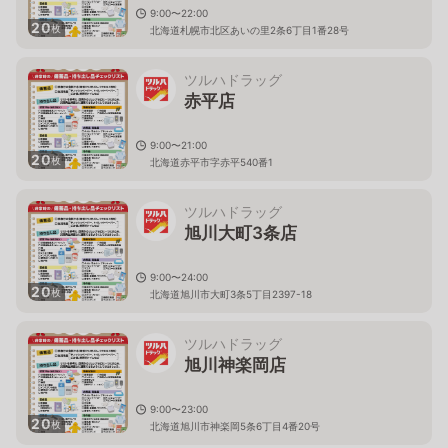
9:00〜22:00
20
枚
北海道札幌市北区あいの里2条6丁目1番28号
ツルハドラッグ
赤平店
9:00〜21:00
20
枚
北海道赤平市字赤平540番1
ツルハドラッグ
旭川大町3条店
9:00〜24:00
20
枚
北海道旭川市大町3条5丁目2397-18
ツルハドラッグ
旭川神楽岡店
9:00〜23:00
20
枚
北海道旭川市神楽岡5条6丁目4番20号