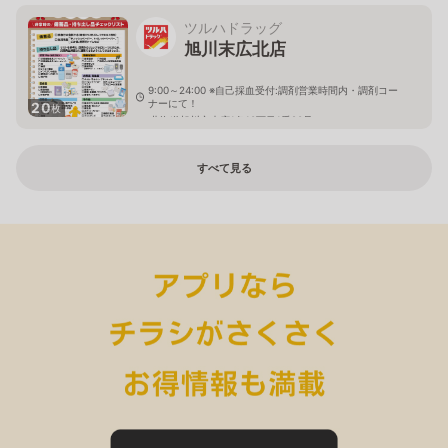
ツルハドラッグ
旭川末広北店
9:00～24:00 ※自己採血受付:調剤営業時間内・調剤コー
ナーにて！
20
枚
北海道旭川市末広1条10丁目1番20号
すべて見る