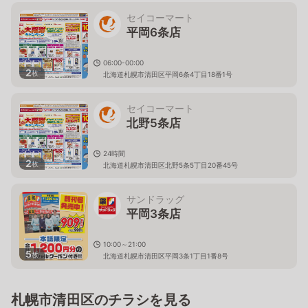
セイコーマート
平岡6条店
06:00-00:00
2
枚
北海道札幌市清田区平岡6条4丁目18番1号
セイコーマート
北野5条店
24時間
2
枚
北海道札幌市清田区北野5条5丁目20番45号
サンドラッグ
平岡3条店
10:00～21:00
5
枚
北海道札幌市清田区平岡3条1丁目1番8号
札幌市清田区のチラシを見る