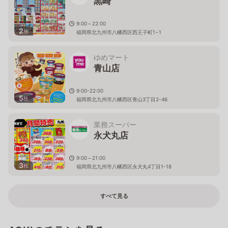
黒崎
9:00～22:00
2
枚
福岡県北九州市八幡西区西王子町1−1
ゆめマート
青山店
9:00-22:00
5
枚
福岡県北九州市八幡西区青山3丁目2-46
業務スーパー
永犬丸店
9:00～21:00
3
枚
福岡県北九州市八幡西区永犬丸4丁目1-18
すべて見る