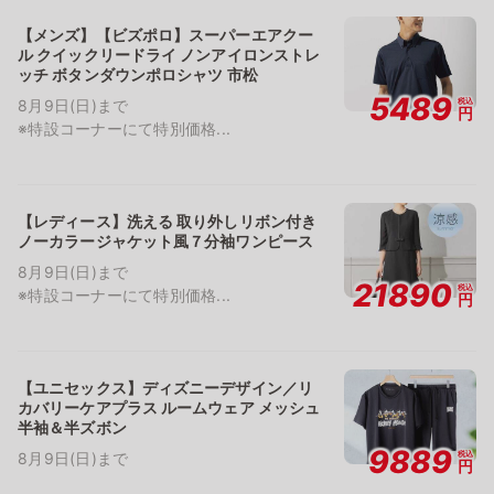
【メンズ】【ビズポロ】スーパーエアクー
ル クイックリードライ ノンアイロンストレ
ッチ ボタンダウンポロシャツ 市松
5489
税込
8月9日(日)まで
円
※特設コーナーにて特別価格...
【レディース】洗える 取り外しリボン付き
ノーカラージャケット風７分袖ワンピース
8月9日(日)まで
21890
税込
※特設コーナーにて特別価格...
円
【ユニセックス】ディズニーデザイン／リ
カバリーケアプラス ルームウェア メッシュ
半袖＆半ズボン
9889
税込
8月9日(日)まで
円