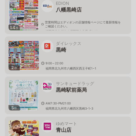
EDION
八幡黒崎店
営業時間はエディオンの店舗情報ページにて最新情報を
ご確認ください。
54
枚
福岡県北九州市八幡西区東曲里町2-16
ダイレックス
黒崎
9:00～22:00
2
枚
福岡県北九州市八幡西区西王子町1−1
サンキュードラッグ
黒崎駅前薬局
AM7:30-PM21:00
5
枚
福岡県北九州市八幡西区黒崎3-1-3
ゆめマート
青山店