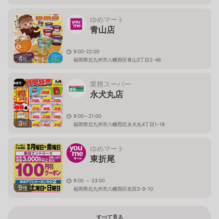
ゆめマート
青山店
9:00-22:00
4
枚
福岡県北九州市八幡西区青山3丁目2-46
業務スーパー
永犬丸店
9:00～21:00
3
枚
福岡県北九州市八幡西区永犬丸4丁目1-18
ゆめマート
東折尾
9:00 ～ 23:00
9
枚
福岡県北九州市八幡西区友田3-9-10
すべて見る