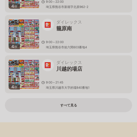
9:00～22:00
4
枚
埼玉県熊谷市新堀字北原962-2
ダイレックス
籠原南
9:00～22:00
4
枚
埼玉県熊谷市拾六間603番地4
ダイレックス
川越的場店
9:00～21:45
4
枚
埼玉県川越市大字的場840番地1
すべて見る