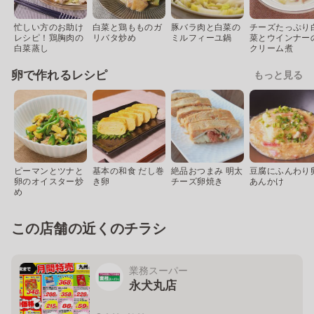
忙しい方のお助け
白菜と鶏もものガ
豚バラ肉と白菜の
チーズたっぷり
レシピ！鶏胸肉の
リバタ炒め
ミルフィーユ鍋
菜とウインナー
白菜蒸し
クリーム煮
卵で作れるレシピ
もっと見る
ピーマンとツナと
基本の和食 だし巻
絶品おつまみ 明太
豆腐にふんわり
卵のオイスター炒
き卵
チーズ卵焼き
あんかけ
め
この店舗の近くのチラシ
業務スーパー
永犬丸店