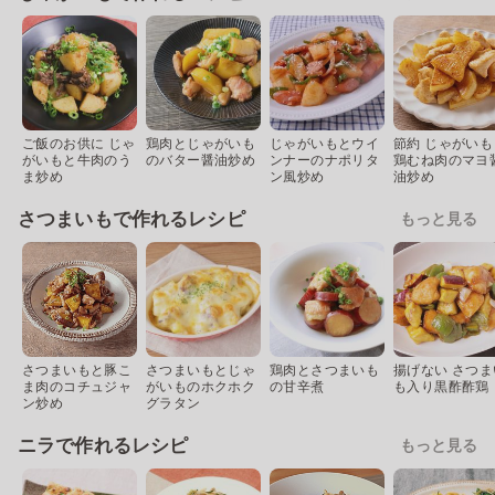
ご飯のお供に じゃ
鶏肉とじゃがいも
じゃがいもとウイ
節約 じゃがいも
がいもと牛肉のう
のバター醤油炒め
ンナーのナポリタ
鶏むね肉のマヨ
ま炒め
ン風炒め
油炒め
さつまいもで作れるレシピ
もっと見る
さつまいもと豚こ
さつまいもとじゃ
鶏肉とさつまいも
揚げない さつま
ま肉のコチュジャ
がいものホクホク
の甘辛煮
も入り黒酢酢鶏
ン炒め
グラタン
ニラで作れるレシピ
もっと見る