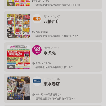
9:00～21:00
3
枚
福岡県北九州市八幡西区永犬丸4丁目1-18
ザ・ビッグ
八幡西店
24時間営業
2
枚
福岡県北九州市八幡西区八枝3丁目2-32
ゆめマート
永犬丸
9:00 ～ 22:00
9
枚
福岡県北九州市八幡西区八枝1-2-7
トライアル
東水巻店
24時間（一部店舗除く）
8
枚
福岡県遠賀郡水巻町吉田南５丁目５－１