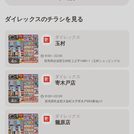
ダイレックスのチラシを見る
ダイレックス
玉村
9:00～22:00
4
群馬県佐波郡玉村町上之手1480-1（玉村ショッピングセ
枚
ンター内）
ダイレックス
寄木戸店
9:00〜22:00
4
枚
群馬県邑楽郡大泉町大字寄木戸993番地の1
ダイレックス
籠原店