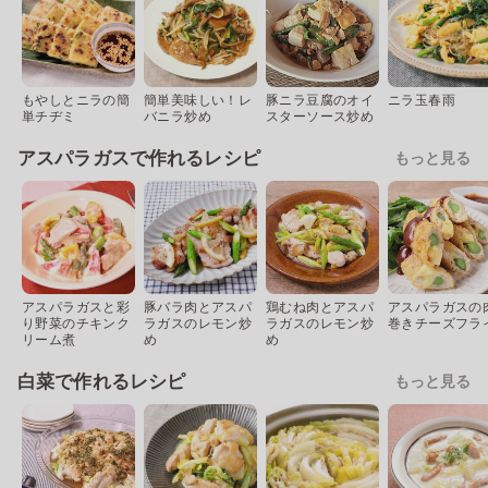
もやしとニラの簡
簡単美味しい！レ
豚ニラ豆腐のオイ
ニラ玉春雨
単チヂミ
バニラ炒め
スターソース炒め
アスパラガスで作れるレシピ
もっと見る
アスパラガスと彩
豚バラ肉とアスパ
鶏むね肉とアスパ
アスパラガスの
り野菜のチキンク
ラガスのレモン炒
ラガスのレモン炒
巻きチーズフラ
リーム煮
め
め
白菜で作れるレシピ
もっと見る