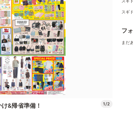
スギ
スギ
フ
まだ
1/2
かけ&帰省準備！