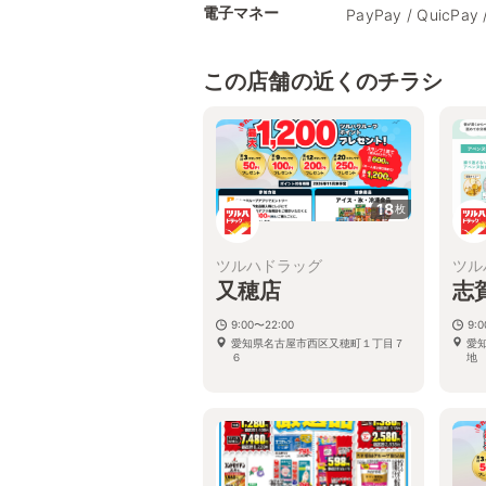
電子マネー
PayPay / QuicPay 
この店舗の近くのチラシ
18
枚
ツルハドラッグ
ツル
又穂店
志
9:00〜22:00
9:
愛知県名古屋市西区又穂町１丁目７
愛
６
地