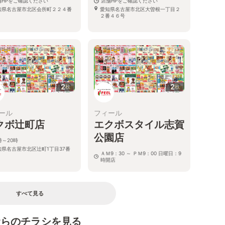
舗HPをご確認ください
店舗HPをご確認ください
知県名古屋市北区会所町２２４番
愛知県名古屋市北区大曽根一丁目２
２番４６号
2
2
枚
枚
ール
フィール
クボ辻町店
エクボスタイル志賀
公園店
時～20時
知県名古屋市北区辻町1丁目37番
ＡＭ9：30 ～ ＰＭ9：00 日曜日：9
時開店
愛知県名古屋市北区平手町1丁目13番
すべて見る
むらのチラシを見る