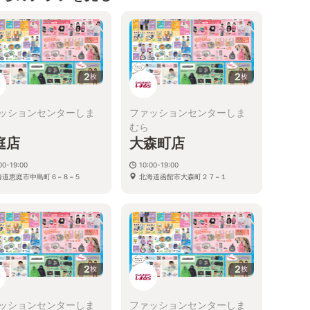
2
2
枚
枚
ッションセンターしま
ファッションセンターしま
むら
庭店
大森町店
00-19:00
10:00-19:00
海道恵庭市中島町６−８−５
北海道函館市大森町２７−１
2
2
枚
枚
ッションセンターしま
ファッションセンターしま