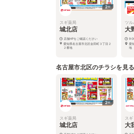
2
枚
スギ薬局
ツル
城北店
大
店舗HPをご確認ください
9:
愛知県名古屋市北区金田町３丁目２
愛
２番地
地
名古屋市北区のチラシを見
2
枚
スギ薬局
スギ
城北店
大