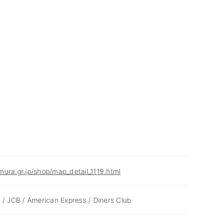
ura.gr.jp/shop/map_detail_1119.html
 / JCB / American Express / Diners Club