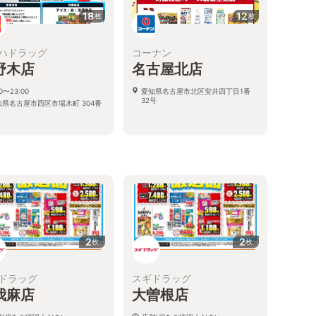
18
12
枚
枚
ハドラッグ
コーナン
野木店
名古屋北店
00〜23:00
愛知県名古屋市北区安井四丁目1番
32号
知県名古屋市西区市場木町 304番
る
2
2
枚
枚
ドラッグ
スギドラッグ
我麻店
大曽根店