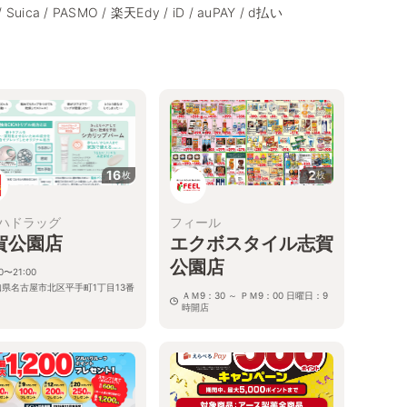
/ Suica / PASMO / 楽天Edy / iD / auPAY / d払い
16
2
枚
枚
ハドラッグ
フィール
賀公園店
エクボスタイル志賀
公園店
00〜21:00
知県名古屋市北区平手町1丁目13番
ＡＭ9：30 ～ ＰＭ9：00 日曜日：9
時開店
愛知県名古屋市北区平手町1丁目13番