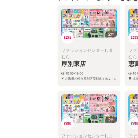
2
枚
ファッションセンターしま
ファ
むら
むら
厚別東店
恵
10:00-19:00
10:
北海道札幌市厚別区厚別東５条７−１
北
２−１０
2
枚
ファッションセンターしま
ファ