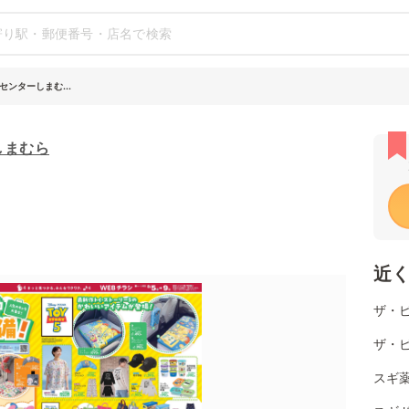
ンターしまむ...
しまむら
近
ザ・
ザ・
スギ薬