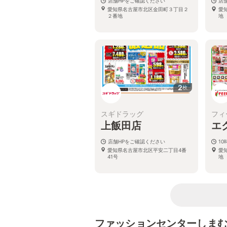
店舗HPをご確認ください
店
愛知県名古屋市北区金田町３丁目２
愛
２番地
地
2
枚
スギドラッグ
フィ
上飯田店
エ
店舗HPをご確認ください
10
愛知県名古屋市北区平安二丁目4番
愛
41号
地
ファッションセンターしま