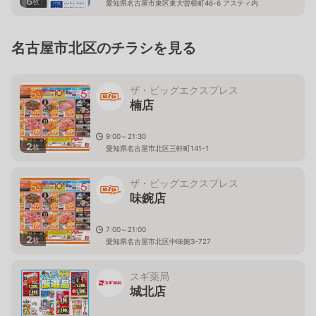
6
枚
愛知県名古屋市東区東大曽根町46-6 アスティ内
名古屋市北区のチラシを見る
ザ・ビッグエクスプレス
楠店
9:00～21:30
2
枚
愛知県名古屋市北区三軒町141-1
ザ・ビッグエクスプレス
味鋺店
7:00～21:00
2
枚
愛知県名古屋市北区中味鋺3-727
スギ薬局
城北店