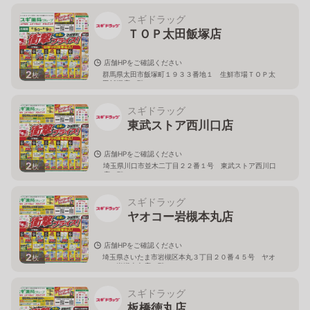
スギドラッグ
ＴＯＰ太田飯塚店
店舗HPをご確認ください
2
群馬県太田市飯塚町１９３３番地１ 生鮮市場ＴＯＰ太
枚
田飯塚店１階
スギドラッグ
東武ストア西川口店
店舗HPをご確認ください
2
埼玉県川口市並木二丁目２２番１号 東武ストア西川口
枚
店２階
スギドラッグ
ヤオコー岩槻本丸店
店舗HPをご確認ください
2
埼玉県さいたま市岩槻区本丸３丁目２０番４５号 ヤオ
枚
コー岩槻本丸店２階
スギドラッグ
板橋徳丸店