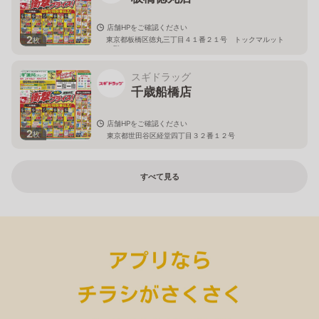
店舗HPをご確認ください
2
東京都板橋区徳丸三丁目４１番２１号 トックマルット
枚
１階
スギドラッグ
千歳船橋店
店舗HPをご確認ください
2
枚
東京都世田谷区経堂四丁目３２番１２号
すべて見る