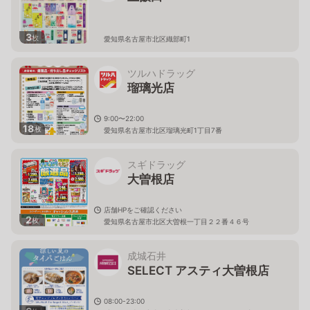
3
枚
愛知県名古屋市北区織部町1
ツルハドラッグ
瑠璃光店
9:00〜22:00
18
枚
愛知県名古屋市北区瑠璃光町1丁目7番
スギドラッグ
大曽根店
店舗HPをご確認ください
2
枚
愛知県名古屋市北区大曽根一丁目２２番４６号
成城石井
SELECT アスティ大曽根店
08:00-23:00