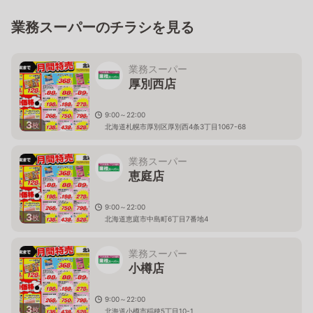
業務スーパーのチラシを見る
業務スーパー
厚別西店
9:00～22:00
3
枚
北海道札幌市厚別区厚別西4条3丁目1067-68
業務スーパー
恵庭店
9:00～22:00
3
枚
北海道恵庭市中島町6丁目7番地4
業務スーパー
小樽店
9:00～22:00
3
枚
北海道小樽市稲穂5丁目10-1