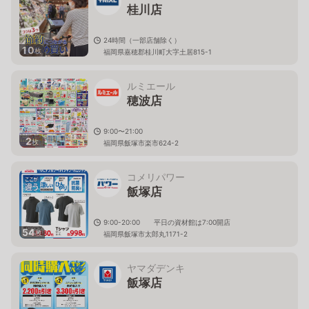
桂川店
24時間（一部店舗除く）
10
枚
福岡県嘉穂郡桂川町大字土居815-1
ルミエール
穂波店
9:00〜21:00
2
枚
福岡県飯塚市楽市624-2
コメリパワー
飯塚店
9:00-20:00 平日の資材館は7:00開店
54
枚
福岡県飯塚市太郎丸1171-2
ヤマダデンキ
飯塚店