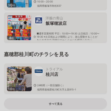
10:00～20:00
30
枚
福岡県飯塚市秋松837
洋服の青山
飯塚穂波店
■通常営業時間 平日：10:00〜19:30 土日祝日：10:00〜
19:30 ※土日祝および期間により、急な変動することが
8
枚
ありますので 詳細はホームページを確認ください
福岡県飯塚市弁分15番地52
嘉穂郡桂川町のチラシを見る
トライアル
桂川店
24時間（一部店舗除く）
10
枚
福岡県嘉穂郡桂川町大字土居815-1
すべて見る