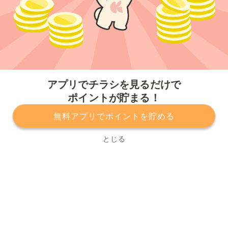
今すぐアプリをダウンロードする
アプリでチラシを見るだけで
ポイントが貯まる！
無料アプリでポイントを貯める
プライバシーポリシー
利用規約
運営会社
サービスに関してのお問い合わせ
チラシ掲載をお考えの方
とじる
Copyright© Kurashiru, Inc. All Rights Reserved.