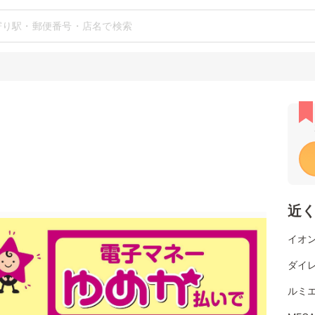
近
イオン
ダイレ
ルミエ