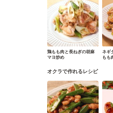
鶏もも肉と長ねぎの胡麻
ネギ
マヨ炒め
もも
オクラで作れるレシピ