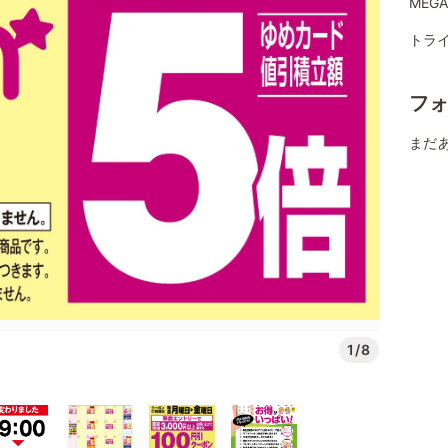
MEG
トライ
フ
まだ
1/8