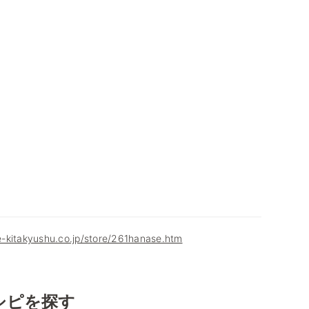
-kitakyushu.co.jp/store/261hanase.htm
シピを探す