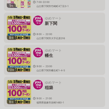
7:00-22:00
1
枚
山口県下関市竹崎町4丁目3-1
ゆめマート
新下関
8:00 ～ 22:00
8
枚
山口県下関市大字石原316
ゆめマート
幡生
9:00 ～ 23:00
10
枚
山口県下関市幡生町1-4-5
ゆめマート
稲築
9:00 ～ 21:00
8
枚
福岡県嘉麻市岩崎1480-1