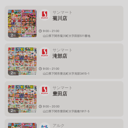
サンマート
菊川店
9:00～21:00
2
枚
山口県下関市菊川町大字田部511番地
サンマート
滝部店
9:00～21:00
2
枚
山口県下関市豊北町大字滝部3415-1
サンマート
豊田店
9:00～20:00
2
枚
山口県下関市豊田町大字殿敷1917-5
アルク