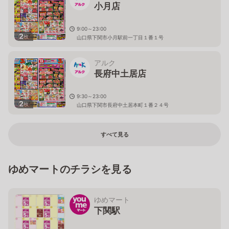
小月店
9:00～23:00
2
枚
山口県下関市小月駅前一丁目１番１号
アルク
長府中土居店
9:30～23:00
2
枚
山口県下関市長府中土居本町１番２４号
すべて見る
ゆめマートのチラシを見る
ゆめマート
下関駅