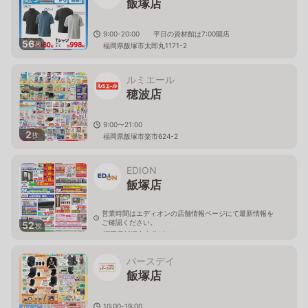
飯塚店
9:00-20:00 平日の資材館は7:00開店
56
枚
福岡県飯塚市太郎丸1171-2
ルミエール
穂波店
9:00〜21:00
2
枚
福岡県飯塚市楽市624-2
EDION
飯塚店
営業時間はエディオンの店舗情報ページにて最新情報を
ご確認ください。
52
枚
福岡県飯塚市弁分16-1
バースデイ
飯塚店
10:00-19:00