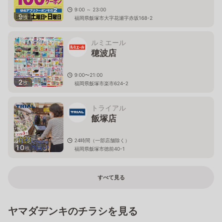
9:00 ～ 23:00
9
枚
福岡県飯塚市大字花瀬字赤坂168-2
ルミエール
穂波店
9:00〜21:00
2
枚
福岡県飯塚市楽市624-2
トライアル
飯塚店
24時間（一部店舗除く）
10
枚
福岡県飯塚市徳前40-1
すべて見る
ヤマダデンキのチラシを見る