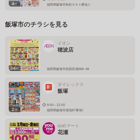
4
枚
福岡県飯塚市秋松９６４番地１
飯塚市のチラシを見る
イオン
穂波店
34
枚
福岡県飯塚市枝国長浦666-48
ダイレックス
飯塚
9:00～22:00
2
枚
福岡県飯塚市堀池87番地1
ゆめマート
花瀬