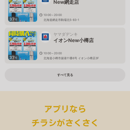
New網走店
10:00～20:00
37
枚
北海道網走市駒場北5-83-1
ヤマダデンキ
イオンNew小樽店
10:00～20:00
37
枚
北海道小樽市築港11番6号 イオン小樽店3F
すべて見る