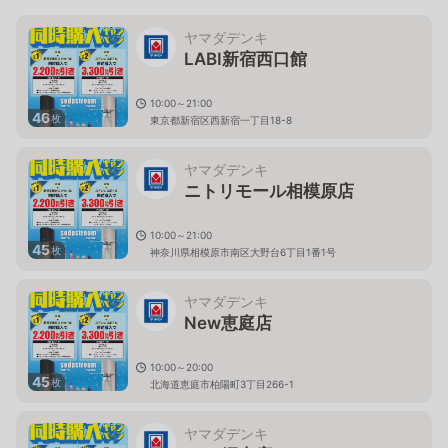
ヤマダデンキ
LABI新宿西口館
10:00～21:00
46
枚
東京都新宿区西新宿一丁目18-8
ヤマダデンキ
ニトリモール相模原店
10:00～21:00
45
枚
神奈川県相模原市南区大野台6丁目1番1号
ヤマダデンキ
New恵庭店
10:00～20:00
45
枚
北海道恵庭市柏陽町3丁目266-1
ヤマダデンキ