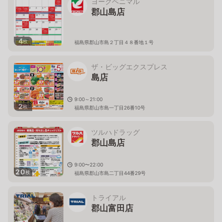
ヨークベニマル
郡山島店
4
枚
福島県郡山市島２丁目４８番地１号
ザ・ビッグエクスプレス
島店
9:00～21:00
2
枚
福島県郡山市島一丁目26番10号
ツルハドラッグ
郡山島店
9:00〜22:00
20
枚
福島県郡山市島二丁目44番29号
トライアル
郡山富田店