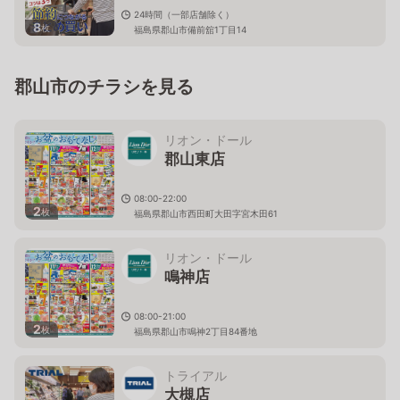
24時間（一部店舗除く）
8
枚
福島県郡山市備前舘1丁目14
郡山市のチラシを見る
リオン・ドール
郡山東店
08:00-22:00
2
枚
福島県郡山市西田町大田字宮木田61
リオン・ドール
鳴神店
08:00-21:00
2
枚
福島県郡山市鳴神2丁目84番地
トライアル
大槻店