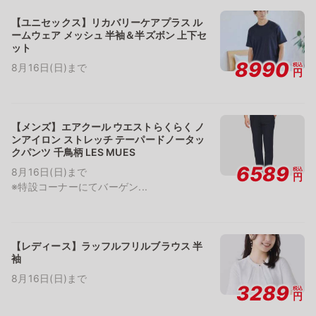
【ユニセックス】リカバリーケアプラス ル
ームウェア メッシュ 半袖＆半ズボン 上下セ
ット
8990
税込
8月16日(日)まで
円
【メンズ】エアクール ウエストらくらく ノ
ンアイロン ストレッチ テーパードノータッ
クパンツ 千鳥柄 LES MUES
6589
税込
8月16日(日)まで
円
※特設コーナーにてバーゲン...
【レディース】ラッフルフリルブラウス 半
袖
8月16日(日)まで
3289
税込
円