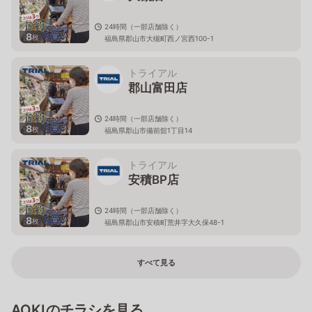
24時間（一部店舗除く）
8
枚
福島県郡山市大槻町西ノ宮西100-1
トライアル
郡山富田店
24時間（一部店舗除く）
8
枚
福島県郡山市備前舘1丁目14
トライアル
安積BP店
24時間（一部店舗除く）
8
枚
福島県郡山市安積町荒井字大久保48-1
すべて見る
AOKIのチラシを見る