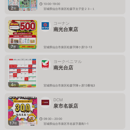
10:00-19:00
2
枚
宮城県仙台市泉区松森字太子堂２３−１
コーナン
南光台東店
7
枚
宮城県仙台市泉区松森字陣ケ原13-13
ヨークベニマル
南光台店
4
枚
宮城県仙台市泉区松森字陣ヶ原13番地3
DCM
泉市名坂店
09:30～20:00
17
枚
宮城県仙台市泉区市名坂字鹿島1-1