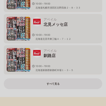
10:00～19:00
11
枚
北海道札幌市清田区北野四条２－８－３３
アベイル
北見メッセ店
10:00～19:00
11
枚
北海道北見市東三輪４－７－１２
アベイル
釧路店
10:00～19:00
11
枚
北海道釧路郡釧路町木場１－３－５
すべて見る