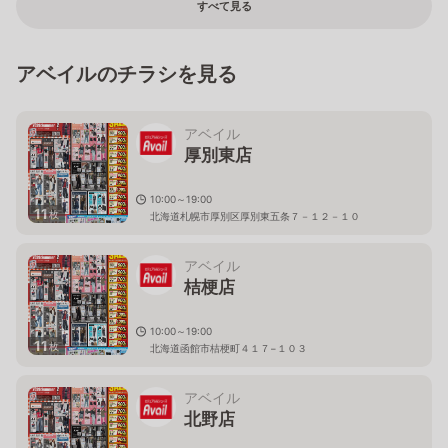
すべて見る
アベイルのチラシを見る
アベイル
厚別東店
10:00～19:00
11
枚
北海道札幌市厚別区厚別東五条７－１２－１０
アベイル
桔梗店
10:00～19:00
11
枚
北海道函館市桔梗町４１７−１０３
アベイル
北野店