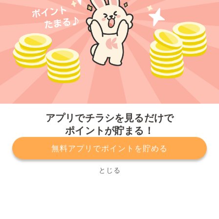
今すぐアプリをダウンロードする
アプリでチラシを見るだけで
ポイントが貯まる！
無料アプリでポイントを貯める
プライバシーポリシー
利用規約
運営会社
サービスに関してのお問い合わせ
チラシ掲載をお考えの方
とじる
Copyright© Kurashiru, Inc. All Rights Reserved.