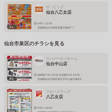
ザ・ビッグ
仙台八乙女店
9:00～22:00
2
枚
宮城県仙台市泉区松森字後田7-1
仙台市泉区のチラシを見る
スーパービバホーム
仙台中山店
資材館7:00-20:00 生活館9:30-20:00
9
枚
宮城県仙台市泉区実沢字中山南31番8号
ツルハドラッグ
八乙女店
9:00〜24:00
20
枚
宮城県仙台市泉区八乙女3丁目1-3