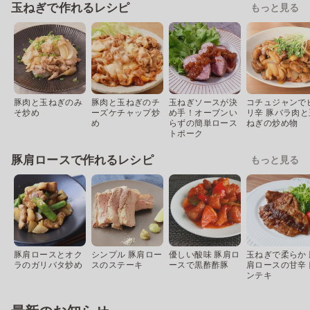
玉ねぎで作れるレシピ
もっと見る
豚肉と玉ねぎのみ
豚肉と玉ねぎのチ
玉ねぎソースが決
コチュジャンで
そ炒め
ーズケチャップ炒
め手！オーブンい
リ辛 豚バラ肉と
め
らずの簡単ロース
ねぎの炒め物
トポーク
豚肩ロースで作れるレシピ
もっと見る
豚肩ロースとオク
シンプル 豚肩ロー
優しい酸味 豚肩ロ
玉ねぎで柔らか 
ラのガリバタ炒め
スのステーキ
ースで黒酢酢豚
肩ロースの甘辛
ンテキ