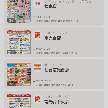
ファッションセンターしまむら
松森店
10:00-19:00
3
枚
宮城県仙台市泉区松森字太子堂２３−１
ツルハドラッグ
南光台店
9:00〜21:00
21
枚
宮城県仙台市泉区南光台南3丁目20-6
ザ・ビッグ
仙台南光台店
08:00~22:00
2
枚
宮城県仙台市泉区南光台南3-28-1
ツルハドラッグ
南光台中央店