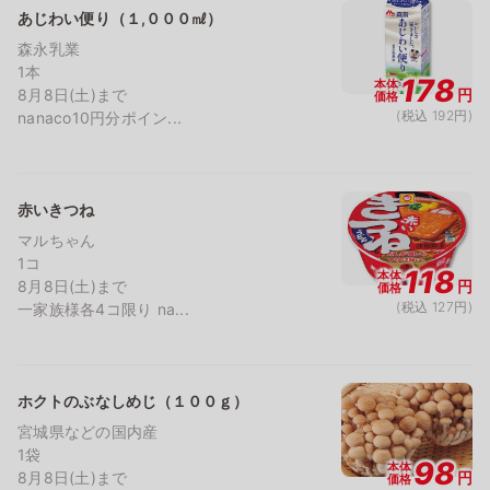
あじわい便り（１,０００㎖）
森永乳業
1本
178
本体
8月8日(土)まで
円
価格
(税込 192円)
nanaco10円分ポイン...
赤いきつね
マルちゃん
1コ
118
本体
8月8日(土)まで
円
価格
(税込 127円)
一家族様各4コ限り na...
ホクトのぶなしめじ（１００ｇ）
宮城県などの国内産
1袋
98
本体
8月8日(土)まで
円
価格