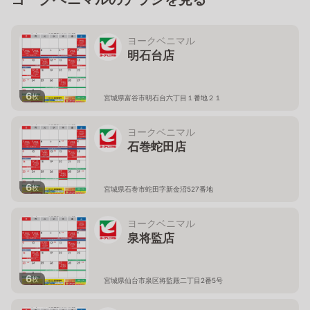
ヨークベニマル
明石台店
6
枚
宮城県富谷市明石台六丁目１番地２１
ヨークベニマル
石巻蛇田店
6
枚
宮城県石巻市蛇田字新金沼527番地
ヨークベニマル
泉将監店
6
枚
宮城県仙台市泉区将監殿二丁目2番5号