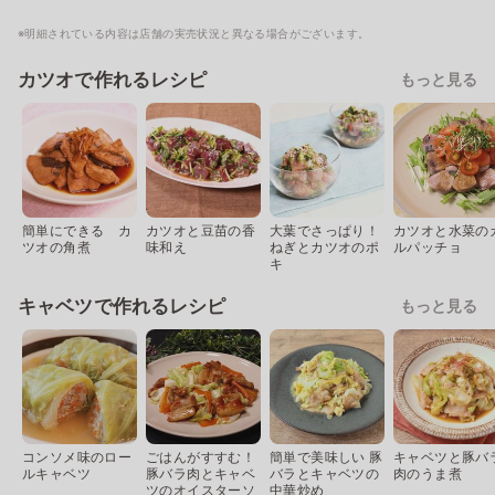
※明細されている内容は店舗の実売状況と異なる場合がございます。
カツオで作れるレシピ
もっと見る
簡単にできる カ
カツオと豆苗の香
大葉でさっぱり！
カツオと水菜の
ツオの角煮
味和え
ねぎとカツオのポ
ルパッチョ
キ
キャベツで作れるレシピ
もっと見る
コンソメ味のロー
ごはんがすすむ！
簡単で美味しい 豚
キャベツと豚バ
ルキャベツ
豚バラ肉とキャベ
バラとキャベツの
肉のうま煮
ツのオイスターソ
中華炒め