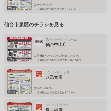
9:00〜22:00
22
枚
宮城県仙台市泉区南光台7丁目3-21
仙台市泉区のチラシを見る
スーパービバホーム
仙台中山店
資材館7:00-20:00 生活館9:30-20:00
13
枚
宮城県仙台市泉区実沢字中山南31番8号
ツルハドラッグ
八乙女店
9:00〜24:00
22
枚
宮城県仙台市泉区八乙女3丁目1-3
ツルハドラッグ
泉古内店