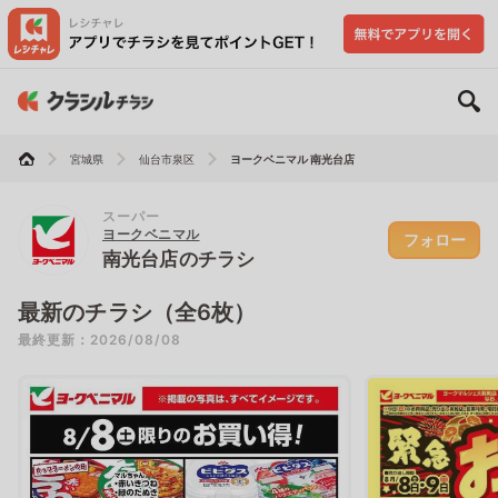
宮城県
仙台市泉区
ヨークベニマル 南光台店
スーパー
ヨークベニマル
フォロー
南光台店のチラシ
最新のチラシ（全6枚）
最終更新：2026/08/08