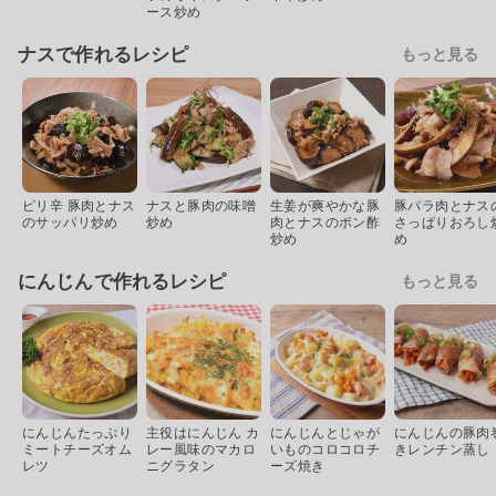
ース炒め
ナスで作れるレシピ
もっと見る
ピリ辛 豚肉とナス
ナスと豚肉の味噌
生姜が爽やかな豚
豚バラ肉とナス
のサッパリ炒め
炒め
肉とナスのポン酢
さっぱりおろし
炒め
め
にんじんで作れるレシピ
もっと見る
にんじんたっぷり
主役はにんじん カ
にんじんとじゃが
にんじんの豚肉
ミートチーズオム
レー風味のマカロ
いものコロコロチ
きレンチン蒸し
レツ
ニグラタン
ーズ焼き