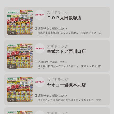
スギドラッグ
ＴＯＰ太田飯塚店
店舗HPをご確認ください
2
群馬県太田市飯塚町１９３３番地１ 生鮮市場ＴＯＰ太
枚
田飯塚店１階
スギドラッグ
東武ストア西川口店
店舗HPをご確認ください
2
埼玉県川口市並木二丁目２２番１号 東武ストア西川口
枚
店２階
スギドラッグ
ヤオコー岩槻本丸店
店舗HPをご確認ください
2
埼玉県さいたま市岩槻区本丸３丁目２０番４５号 ヤオ
枚
コー岩槻本丸店２階
スギドラッグ