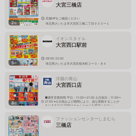
大宮三橋店
店舗HPをご確認ください
2
枚
埼玉県さいたま市大宮区三橋二丁目９３３ー１
イオンスタイル
大宮西口駅前
09:00-22:00
5
枚
埼玉県さいたま市大宮区桜木町２ー３－８４
洋服の青山
大宮西口店
■通常営業時間 平日：11:00〜21:00 土日祝日：11:00〜
21:00 ※土日祝および期間により、急な変動することが
8
枚
ありますので 詳細はホームページを確認ください
埼玉県さいたま市大宮区桜木町一丁目5番5 ホームリィ
５ビル２階
ファッションセンターしまむら
三橋店