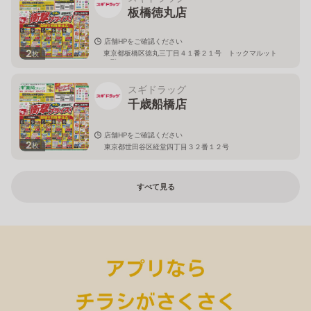
板橋徳丸店
店舗HPをご確認ください
2
東京都板橋区徳丸三丁目４１番２１号 トックマルット
枚
１階
スギドラッグ
千歳船橋店
店舗HPをご確認ください
2
枚
東京都世田谷区経堂四丁目３２番１２号
すべて見る