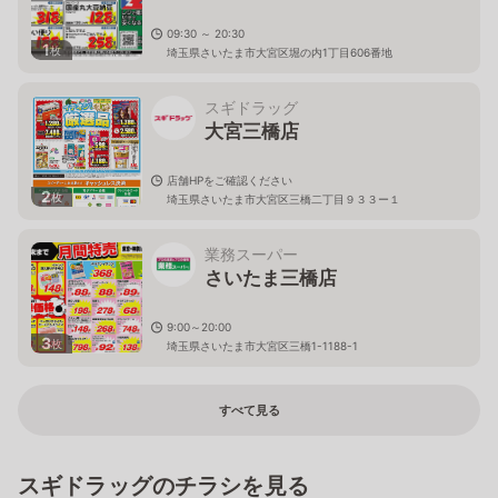
09:30 ～ 20:30
1
枚
埼玉県さいたま市大宮区堀の内1丁目606番地
スギドラッグ
大宮三橋店
店舗HPをご確認ください
2
枚
埼玉県さいたま市大宮区三橋二丁目９３３ー１
業務スーパー
さいたま三橋店
9:00～20:00
3
枚
埼玉県さいたま市大宮区三橋1-1188-1
すべて見る
スギドラッグのチラシを見る