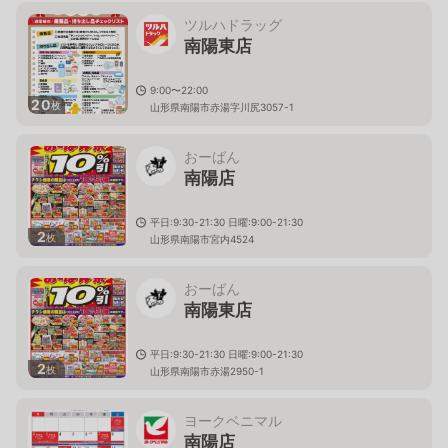
ツルハドラッグ
南陽東店
9:00〜22:00
20
枚
山形県南陽市赤湯字川尻3057-1
おーばん
南陽店
平日:9:30-21:30 日曜:9:00-21:30
2
枚
山形県南陽市宮内4524
おーばん
南陽東店
平日:9:30-21:30 日曜:9:00-21:30
2
枚
山形県南陽市赤湯2950-1
ヨークベニマル
南陽店