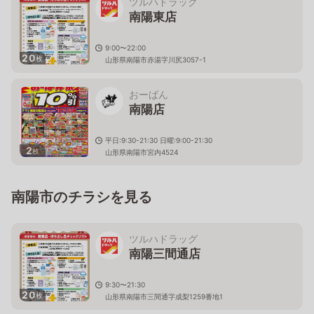
ツルハドラッグ
南陽東店
9:00〜22:00
20
枚
山形県南陽市赤湯字川尻3057-1
おーばん
南陽店
平日:9:30-21:30 日曜:9:00-21:30
2
枚
山形県南陽市宮内4524
南陽市のチラシを見る
ツルハドラッグ
南陽三間通店
9:30〜21:30
20
枚
山形県南陽市三間通字成梨1259番地1