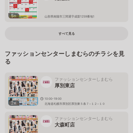
5
枚
山形県南陽市三間通字成梨1259番地1
すべて見る
ファッションセンターしまむらのチラシを見
る
ファッションセンターしまむら
厚別東店
10:00-19:00
2
枚
北海道札幌市厚別区厚別東５条７−１２−１０
ファッションセンターしまむら
大森町店