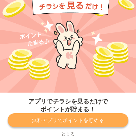
今すぐアプリをダウンロードする
アプリでチラシを見るだけで
ポイントが貯まる！
無料アプリでポイントを貯める
プライバシーポリシー
利用規約
運営会社
サービスに関してのお問い合わせ
チラシ掲載をお考えの方
とじる