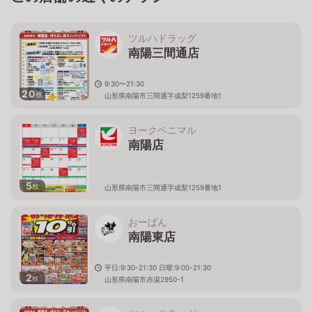
ツルハドラッグ
南陽三間通店
9:30〜21:30
20
枚
山形県南陽市三間通字成梨1259番地1
ヨークベニマル
南陽店
5
枚
山形県南陽市三間通字成梨1259番地1
おーばん
南陽東店
平日:9:30-21:30 日曜:9:00-21:30
2
枚
山形県南陽市赤湯2950-1