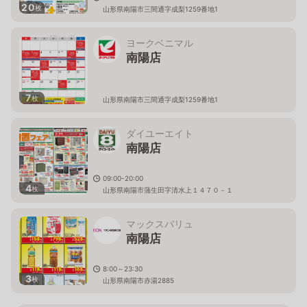
20
枚
山形県南陽市三間通字成梨1259番地1
ヨークベニマル
南陽店
7
枚
山形県南陽市三間通字成梨1259番地1
ダイユーエイト
南陽店
09:00-20:00
4
枚
山形県南陽市蒲生田字清水上１４７０－１
マックスバリュ
南陽店
8:00～23:30
3
枚
山形県南陽市赤湯2885