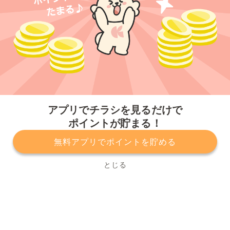
今すぐアプリをダウンロードする
アプリでチラシを見るだけで
ポイントが貯まる！
無料アプリでポイントを貯める
プライバシーポリシー
利用規約
運営会社
サービスに関してのお問い合わせ
チラシ掲載をお考えの方
とじる
Copyright© Kurashiru, Inc. All Rights Reserved.