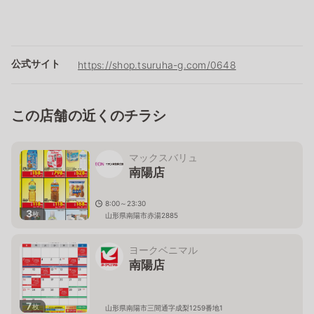
公式サイト
https://shop.tsuruha-g.com/0648
この店舗の近くのチラシ
マックスバリュ
南陽店
8:00～23:30
3
枚
山形県南陽市赤湯2885
ヨークベニマル
南陽店
7
枚
山形県南陽市三間通字成梨1259番地1