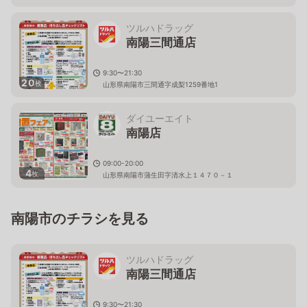
ツルハドラッグ
南陽三間通店
9:30〜21:30
20
枚
山形県南陽市三間通字成梨1259番地1
ダイユーエイト
南陽店
09:00-20:00
4
枚
山形県南陽市蒲生田字清水上１４７０－１
南陽市のチラシを見る
ツルハドラッグ
南陽三間通店
9:30〜21:30