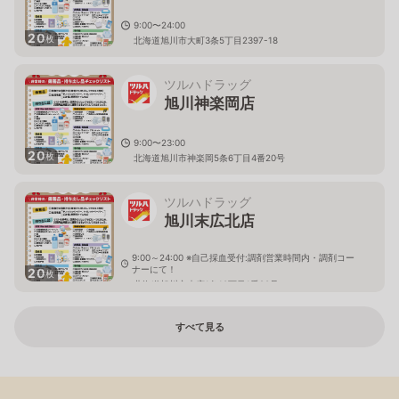
9:00〜24:00
20
枚
北海道旭川市大町3条5丁目2397-18
ツルハドラッグ
旭川神楽岡店
9:00〜23:00
20
枚
北海道旭川市神楽岡5条6丁目4番20号
ツルハドラッグ
旭川末広北店
9:00～24:00 ※自己採血受付:調剤営業時間内・調剤コー
ナーにて！
20
枚
北海道旭川市末広1条10丁目1番20号
すべて見る