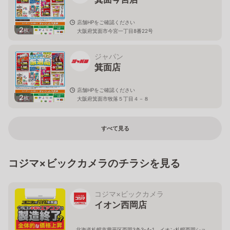
店舗HPをご確認ください
2
枚
大阪府箕面市今宮一丁目8番22号
ジャパン
箕面店
店舗HPをご確認ください
2
枚
大阪府箕面市牧落５丁目４－８
すべて見る
コジマ×ビックカメラのチラシを見る
コジマ×ビックカメラ
イオン西岡店
北海道札幌市豊平区西岡3条3-4-1 イオン札幌西岡ショ