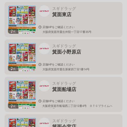
スギドラッグ
箕面東店
店舗HPをご確認ください
2
枚
大阪府箕面市粟生外院一丁目17番35号
スギドラッグ
箕面小野原店
店舗HPをご確認ください
2
枚
大阪府箕面市粟生新家四丁目1番14号
スギドラッグ
箕面船場店
店舗HPをご確認ください
2
大阪府箕面市船場西二丁目12番4号 ＯＴＣプライムハ
枚
イツ101号
スギドラッグ
箕面今宮店