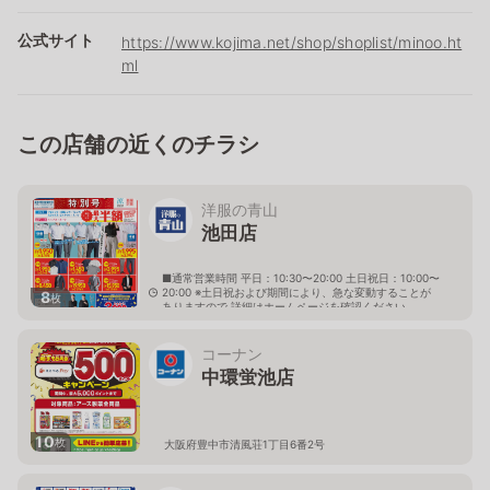
公式サイト
https://www.kojima.net/shop/shoplist/minoo.ht
ml
この店舗の近くのチラシ
洋服の青山
池田店
■通常営業時間 平日：10:30〜20:00 土日祝日：10:00〜
20:00 ※土日祝および期間により、急な変動することが
8
枚
ありますので 詳細はホームページを確認ください
大阪府池田市井口堂一丁目1番30号
コーナン
中環蛍池店
10
枚
大阪府豊中市清風荘1丁目6番2号