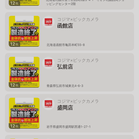
12
枚
ッピングセンター2階
コジマ×ビックカメラ
函館店
12
枚
北海道函館市亀田本町55-8
コジマ×ビックカメラ
弘前店
12
枚
青森県弘前市城東北4-6-3
コジマ×ビックカメラ
盛岡店
12
枚
岩手県盛岡市盛岡駅西通1-27-1