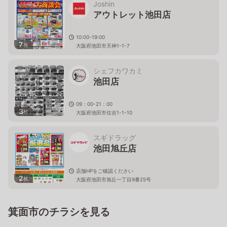
Joshin
アウトレット池田店
10:00-19:00
7
枚
大阪府池田市天神1-1-7
シェフカワカミ
池田店
09：00-21：00
3
枚
大阪府池田市住吉1-1-10
スギドラッグ
池田旭丘店
店舗HPをご確認ください
2
枚
大阪府池田市旭丘一丁目9番25号
箕面市のチラシを見る