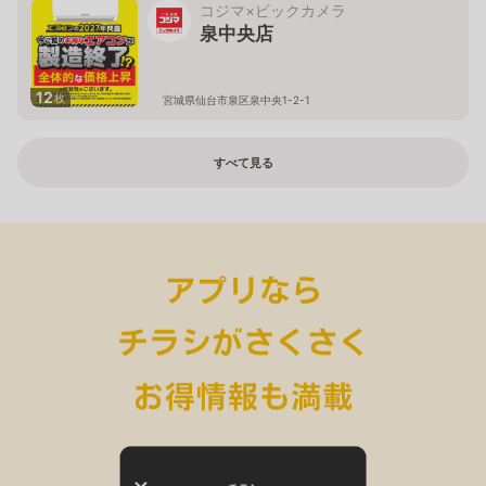
コジマ×ビックカメラ
泉中央店
12
枚
宮城県仙台市泉区泉中央1-2-1
すべて見る