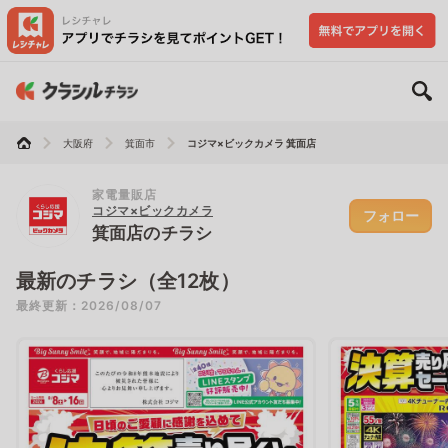
大阪府
箕面市
コジマ×ビックカメラ 箕面店
家電量販店
コジマ×ビックカメラ
フォロー
箕面店のチラシ
最新のチラシ（全12枚）
最終更新：2026/08/07