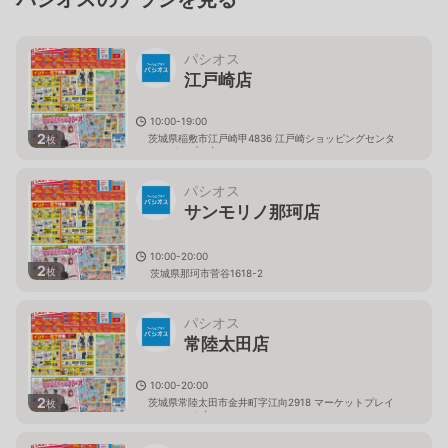
パシオス
江戸崎店
10:00-19:00
2
茨城県稲敷市江戸崎甲4836 江戸崎ショッピングセンタ
枚
ー（パンプ）内
パシオス
サンモリノ那珂店
10:00-20:00
2
枚
茨城県那珂市菅谷1618-2
パシオス
常陸太田店
10:00-20:00
2
茨城県常陸太田市金井町字江向2918 マーケットプレイ
枚
ス フェスタ内