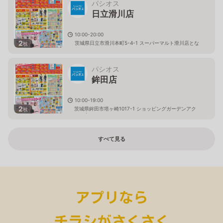
パシオス
日立滑川店
10:00-20:00
2
茨城県日立市滑川本町5-4-1 スーパーマルト滑川店とな
枚
り
パシオス
鉾田店
10:00-19:00
2
茨城県鉾田市塔ヶ崎1017-1 ショッピングガーデンアク
枚
ロス内
すべて見る