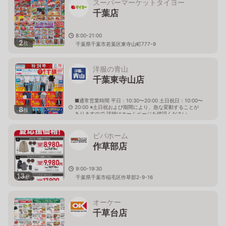
スーパーマーケットタイヨー
千葉店
8:00-21:00
2
枚
千葉県千葉市若葉区東寺山町777-9
洋服の青山
千葉東寺山店
■通常営業時間 平日：10:30〜20:00 土日祝日：10:00〜
20:00 ※土日祝および期間により、急な変動することが
8
枚
ありますので 詳細はホームページを確認ください
千葉県千葉市中央区東千葉二丁目30番1号
ビバホーム
作草部店
9:00-19:30
13
枚
千葉県千葉市稲毛区作草部2-9-16
オーケー
千草台店