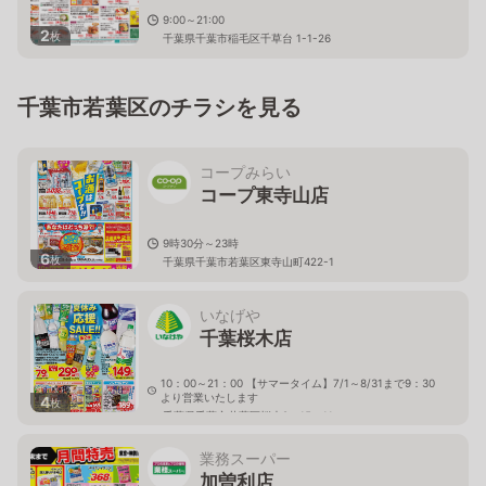
9:00～21:00
2
枚
千葉県千葉市稲毛区千草台 1-1-26
千葉市若葉区のチラシを見る
コープみらい
コープ東寺山店
9時30分～23時
6
枚
千葉県千葉市若葉区東寺山町422-1
いなげや
千葉桜木店
10：00～21：00 【サマータイム】7/1～8/31まで9：30
より営業いたします
4
枚
千葉県千葉市若葉区桜木8－15－11
業務スーパー
加曽利店